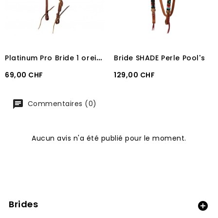
P
latinum Pro Bride 1 oreille 5/8" en cuir graissé et boucle en laiton
Bride SHADE Perle Pool's
Prix
Prix
69,00 CHF
129,00 CHF
Commentaires (0)
Aucun avis n'a été publié pour le moment.
Brides
