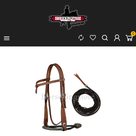
0


