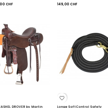
,00 CHF
149,00 CHF
favorite_border
CASHEL DROVER by Martin
Longe SoftControl Safety