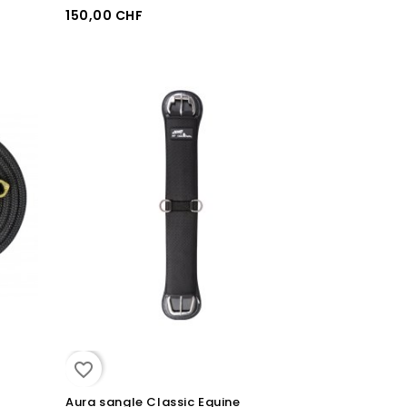
150,00 CHF
favorite_border
Aura sangle Classic Equine