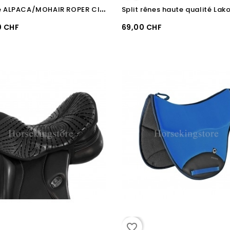
S
angle ALPACA/MOHAIR ROPER Classic Equine
0 CHF
69,00 CHF
favorite_border