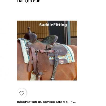
1 680,00 CHF
favorite_border
R
éservation du service Saddle Fitting