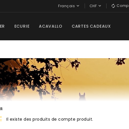
Compa


Français
CHF

ER
ECURIE
ACAVALLO
CARTES CADEAUX
us
Il existe des produits de compte produit.