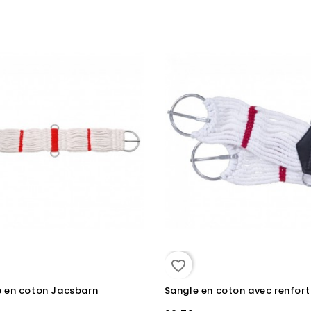
favorite_border
e en coton Jacsbarn