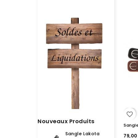
Equip
Horsek
fourni
supéri
licols
sommes
tous l
favorite_border
Nouveaux Produits
Sangle
Sangle Lakota
79,00