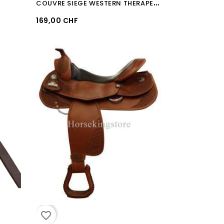
C
OUVRE SIEGE WESTERN THERAPEUTIQUE GEL ACAVALLO "ORTHO-COCCYX"
169,00 CHF
favorite_border