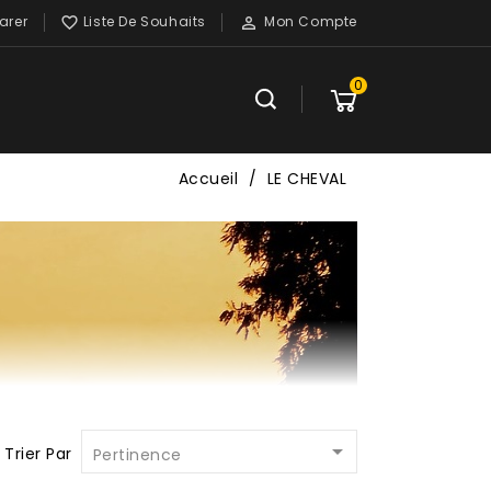
rer
Liste De Souhaits
Mon Compte


0
Accueil
LE CHEVAL

Trier Par
Pertinence