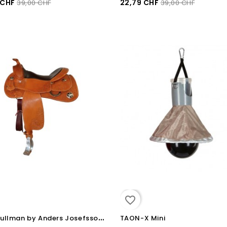
 CHF
22,79 CHF
39,00 CHF
39,00 CHF
favorite_border
S
elle Pullman by Anders Josefsson Pro Reiner
TAON-X Mini