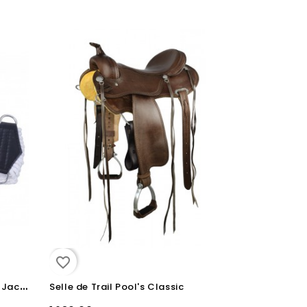
favorite_border
S
angle en coton avec renfort Jacsbarn
Selle de Trail Pool's Classic