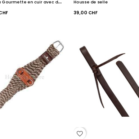
L
akota Gourmette en cuir avec double chaîne et boucles en acier inoxydable
Housse de selle
 CHF
39,00 CHF
favorite_border