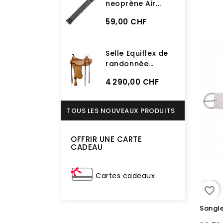
neoprène Air...
59,00 CHF
Selle Equiflex de
randonnée...
4 290,00 CHF
TOUS LES NOUVEAUX PRODUITS
OFFRIR UNE CARTE
CADEAU
Cartes cadeaux
favorite_border
Sangl