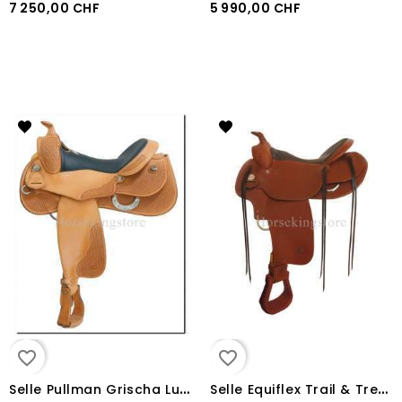
7 250,00 CHF
5 990,00 CHF
favorite_border
favorite_border
S
elle Pullman Grischa Ludwig Pro Reiner
S
elle Equiflex Trail & Trek X-Full