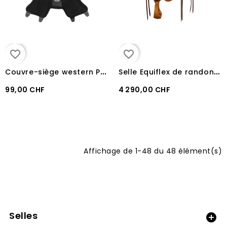
favorite_border
favorite_border
C
ouvre-siège western Pool's gel-in Dri-Lex 10 mm
S
elle Equiflex de randonnée N°180
99,00 CHF
4 290,00 CHF
Affichage de 1-48 du 48 élément(s)
Selles
