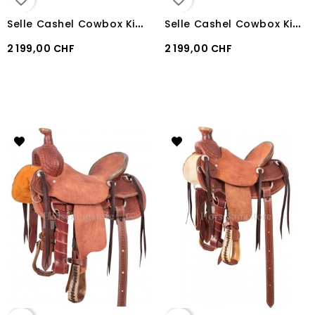
S
elle Cashel Cowbox Kid Barrel Racing
S
elle Cashel Cowbox Kid Roping
2 199,00 CHF
2 199,00 CHF