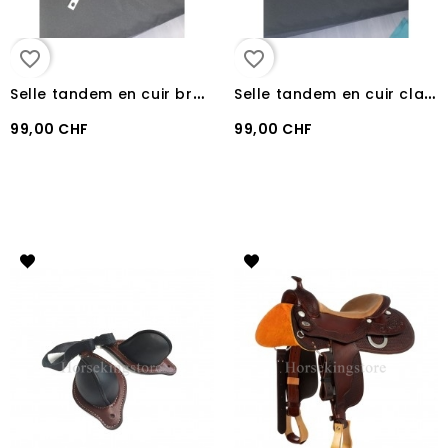
favorite_border
favorite_border
S
elle tandem en cuir brun foncé pour enfant
S
elle tandem en cuir clair pour enfant
99,00 CHF
99,00 CHF