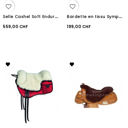
favorite_border
favorite_border
S
elle Cashel Soft Endurance G2 Black
B
ardette en tissu Sympa TexTech avec sacoches
559,00 CHF
199,00 CHF