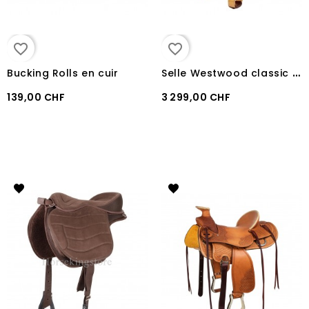
favorite_border
favorite_border
S
elle Westwood classic reining big butterfly BURGUNDY / NABUCK SHERRY
Bucking Rolls en cuir
139,00 CHF
3 299,00 CHF