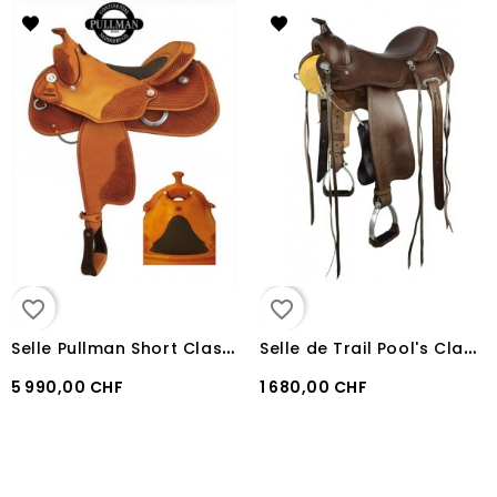
favorite_border
favorite_border
S
elle Pullman Short Classic NRHA Pro Reiner
S
elle de Trail Pool's Classic
5 990,00 CHF
1 680,00 CHF