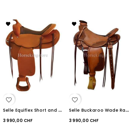
favorite_border
favorite_border
S
elle Equiflex Short and Wide X Full N148
S
elle Buckaroo Wade Ranch
3 990,00 CHF
3 990,00 CHF