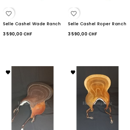
favorite_border
favorite_border
Selle Cashel Wade Ranch
Selle Cashel Roper Ranch
3 590,00 CHF
3 590,00 CHF