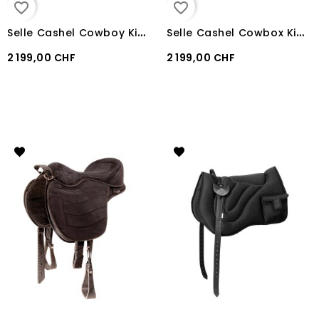
favorite_border
favorite_border
S
elle Cashel Cowboy Kid Rancher
S
elle Cashel Cowbox Kid Wade
2 199,00 CHF
2 199,00 CHF