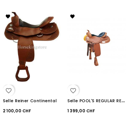
favorite_border
favorite_border
S
elle POOL'S REGULAR REINER 1010
Selle Reiner Continental
2 100,00 CHF
1 399,00 CHF