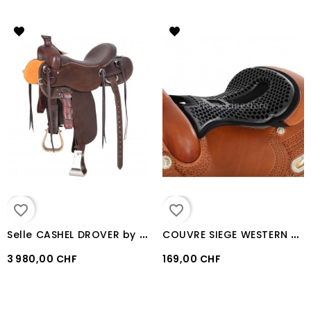
favorite_border
favorite_border
S
elle CASHEL DROVER by Martin
C
OUVRE SIEGE WESTERN THERAPEUTIQUE GEL ACAVALLO "ORTHO-COCCYX"
3 980,00 CHF
169,00 CHF