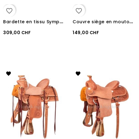
favorite_border
favorite_border
B
ardette en tissu Sympa TexTech / siège Laine et sacoches
C
ouvre siège en mouton pour selle western
309,00 CHF
149,00 CHF