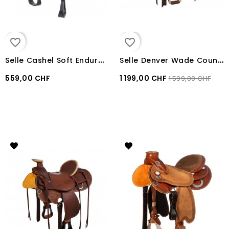
favorite_border
favorite_border
S
elle Cashel Soft Endurance G2 Brown
S
elle Denver Wade Country
559,00 CHF
1 199,00 CHF
1 599,00 CHF