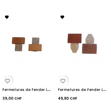
favorite_border
favorite_border
F
ermetures de Fender Lakota Small
F
ermetures de Fender Lakota Large
39,00 CHF
49,80 CHF