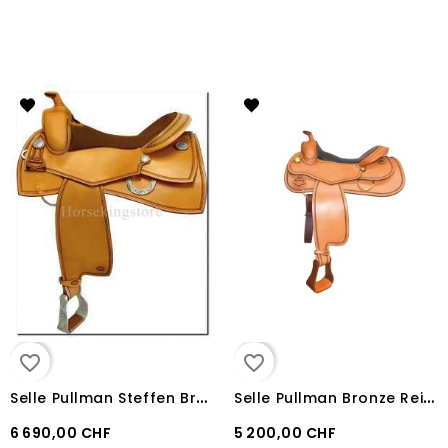
favorite_border
favorite_border
S
elle Pullman Steffen Breug Reiner
S
elle Pullman Bronze Reiner
6 690,00 CHF
5 200,00 CHF