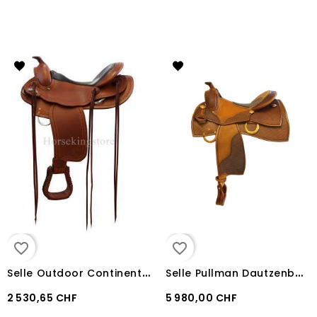
favorite_border
favorite_border
S
elle Outdoor Continental pour FM ou Haflinger
S
elle Pullman Dautzenberg Performer
2 530,65 CHF
5 980,00 CHF