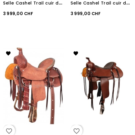
S
elle Cashel Trail cuir daim Chocolate Gullet 6,5 QH
S
elle Cashel Trail cuir daim Chocolate Gullet 7 FQH
3 999,00 CHF
3 999,00 CHF
favorite_border
favorite_border