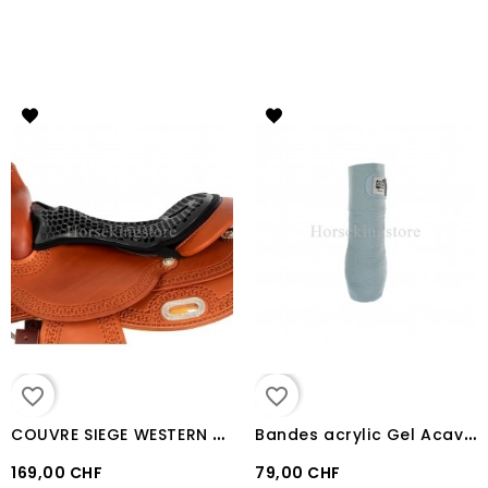
favorite_border
favorite_border
C
OUVRE SIEGE WESTERN THERAPEUTIQUE GEL ACAVALLO "ORTHO-PUBIS"
B
andes acrylic Gel Acavallo
169,00 CHF
79,00 CHF