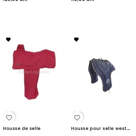
favorite_border
favorite_border
H
ousse pour selle western Pool's
Housse de selle