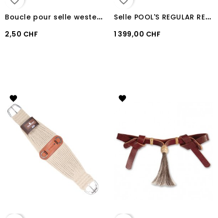
B
oucle pour selle western
S
elle POOL'S REGULAR REINER 1010
2,50 CHF
1 399,00 CHF