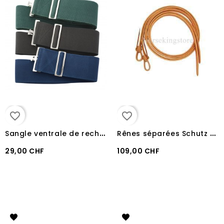
favorite_border
favorite_border
S
angle ventrale de rechange pour couverture
R
ênes séparées Schutz Brother 1.3 cm
29,00 CHF
109,00 CHF