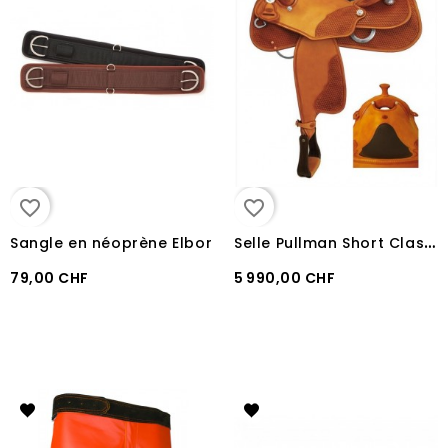
favorite_border
favorite_border
S
elle Pullman Short Classic NRHA Pro Reiner
Sangle en néoprène Elbor
79,00 CHF
5 990,00 CHF