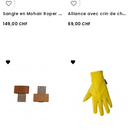
favorite_border
favorite_border
S
angle en Mohair Roper 31-Strand Classic Equine
A
lliance avec crin de cheval Martin Saddlery
149,00 CHF
69,00 CHF