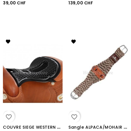
39,00 CHF
139,00 CHF
favorite_border
favorite_border
C
OUVRE SIEGE WESTERN THERAPEUTIQUE GEL ACAVALLO "ORTHO-COCCYX"
S
angle ALPACA/MOHAIR ROPER Classic Equine