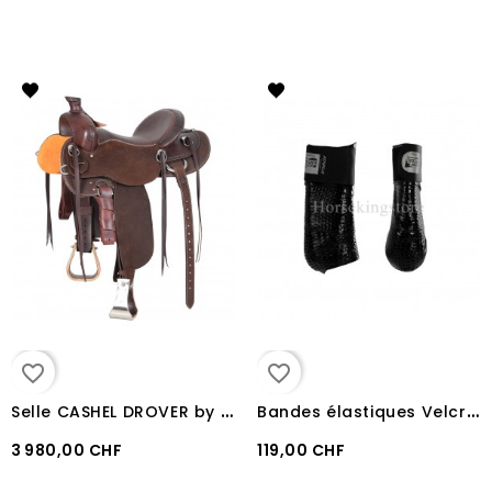
favorite_border
favorite_border
S
elle CASHEL DROVER by Martin
B
andes élastiques Velcro + Gel Acavallo
3 980,00 CHF
119,00 CHF