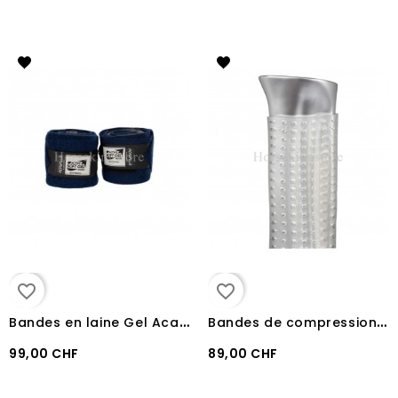
favorite_border
favorite_border
B
andes en laine Gel Acavallo
B
andes de compression Gel Acavallo
99,00 CHF
89,00 CHF