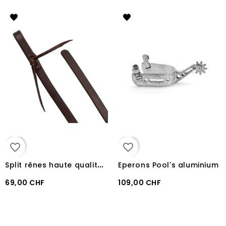
favorite_border
favorite_border
S
plit rênes haute qualité Lakota 5/8" brun foncé
Eperons Pool's aluminium
69,00 CHF
109,00 CHF