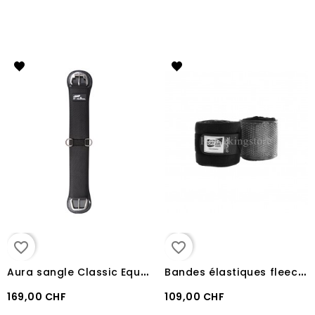
favorite_border
favorite_border
A
ura sangle Classic Equine
B
andes élastiques fleece Gel Acavallo
169,00 CHF
109,00 CHF