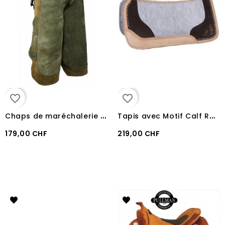
favorite_border
favorite_border
C
haps de maréchalerie Daeron
T
apis avec Motif Calf Roping
179,00 CHF
219,00 CHF