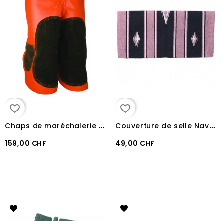
favorite_border
favorite_border
C
haps de maréchalerie Maedhros
C
ouverture de selle Navajo Sierra
159,00 CHF
49,00 CHF