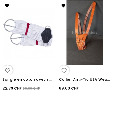
favorite_border
favorite_border
S
angle en coton avec renfort Jacsbarn
C
ollier Anti-Tic USA Weaver Miracle
22,79 CHF
89,00 CHF
39,00 CHF