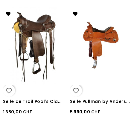
favorite_border
favorite_border
S
elle de Trail Pool's Classic
S
elle Pullman by Anders Josefsson Pro Reiner
1 680,00 CHF
5 990,00 CHF