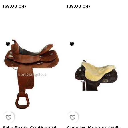
169,00 CHF
139,00 CHF
favorite_border
favorite_border
C
ouvre-siège pour selle western
Selle Reiner Continental