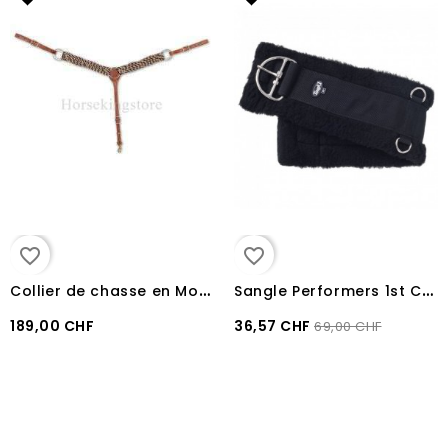
favorite_border
favorite_border
C
ollier de chasse en Mohair/Alpaca Martin Saddlery 5 cm
S
angle Performers 1st Choice Poney 30"
189,00 CHF
36,57 CHF
69,00 CHF