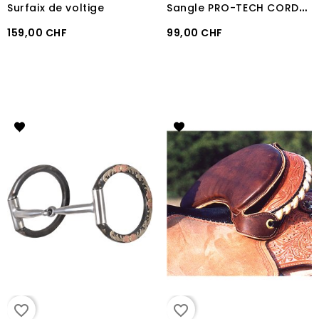
S
angle PRO-TECH CORDURA/NEOPRENE avec Snuggit
Surfaix de voltige
159,00 CHF
99,00 CHF
favorite_border
favorite_border