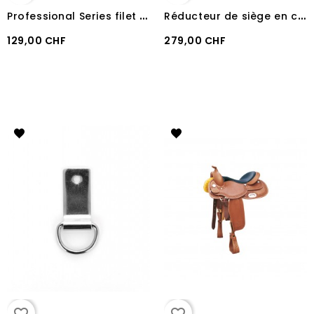
P
rofessional Series filet SMOOTH SNAFFLE DESIGN Classic Equine
R
éducteur de siège en cuir et feutre Martin Saddlery
129,00 CHF
279,00 CHF
favorite_border
favorite_border