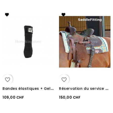
favorite_border
favorite_border
B
andes élastiques + Gel Acavallo
R
éservation du service Saddle Fitting
109,00 CHF
150,00 CHF