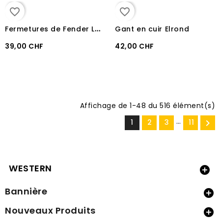
favorite_border
favorite_border
F
ermetures de Fender Lakota Small
Gant en cuir Elrond
39,00 CHF
42,00 CHF
Affichage de 1-48 du 516 élément(s)
…
1
2
3
11

WESTERN

Bannière

Nouveaux Produits
