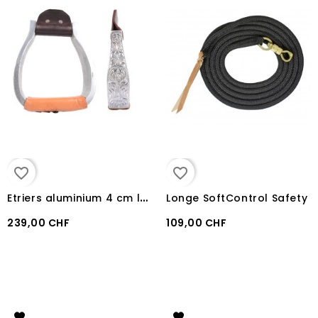
favorite_border
favorite_border
E
triers aluminium 4 cm large Martin Saddlery
Longe SoftControl Safety
239,00 CHF
109,00 CHF