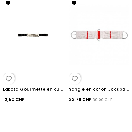
favorite_border
favorite_border
L
akota Gourmette en cuir avec double chaîne et boucles en acier inoxydable
S
angle en coton Jacsbarn
12,50 CHF
22,79 CHF
39,00 CHF