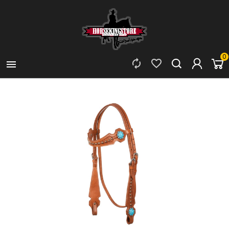
0


