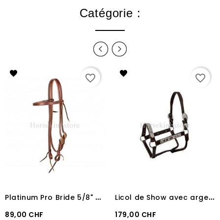
Catégorie :
favorite_border
favorite_border
P
latinum Pro Bride 5/8" en cuir graissé et boucle en laiton
L
icol de Show avec argent 935 Pool's
Prix
Prix
89,00 CHF
179,00 CHF