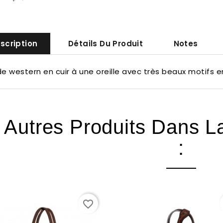
scription
Détails Du Produit
Notes
de western en cuir à une oreille avec très beaux motifs 
 Autres Produits Dans 
:
favorite_border