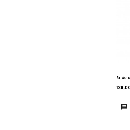
Bride 
Prix
139,0