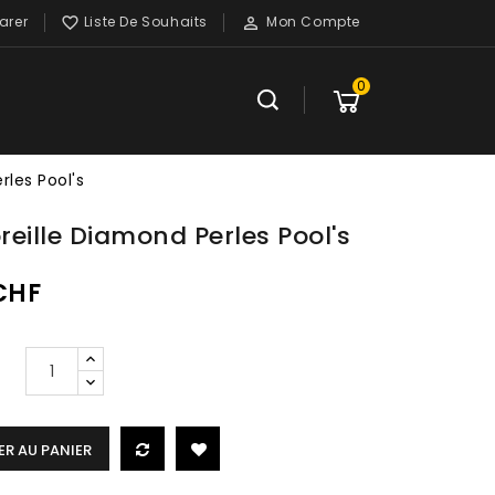
rer
Liste De Souhaits
Mon Compte


0
rles Pool's
oreille Diamond Perles Pool's
 CHF
R AU PANIER