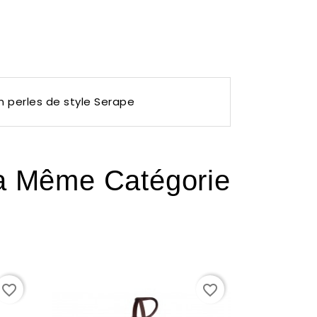
en perles de style Serape
La Même Catégorie
favorite_border
favorite_border