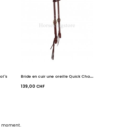
B
ride en cuir une oreille Quick Change Professional's choice
ool's
Prix
Prix
139,00 CHF
109,00 CHF
le moment.