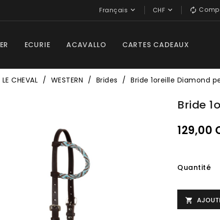
Compa


Français
CHF

ER
ECURIE
ACAVALLO
CARTES CADEAUX
LE CHEVAL
WESTERN
Brides
Bride 1oreille Diamond pe
Bride 1
129,00
Quantité
AJOUTE
