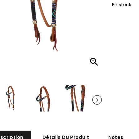
En stock

scription
Détails Du Produit
Notes