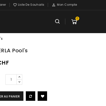
rer
Liste De Souhaits
Mon Compte


0
's
ERLA Pool's
 CHF
R AU PANIER