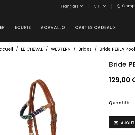
Compa


Français
CHF

ER
ECURIE
ACAVALLO
CARTES CADEAUX
ccueil
LE CHEVAL
WESTERN
Brides
Bride PERLA Pool
Bride P
129,00
Quantité
AJOUTE
