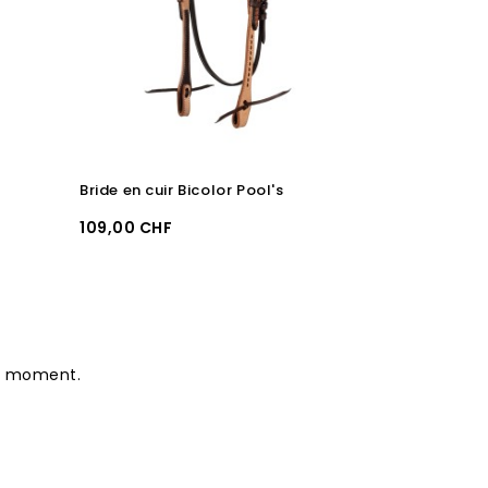
Bride en cuir Bicolor Pool's
Bride en cuir
Prix
Prix
109,00 CHF
89,00 CHF
le moment.