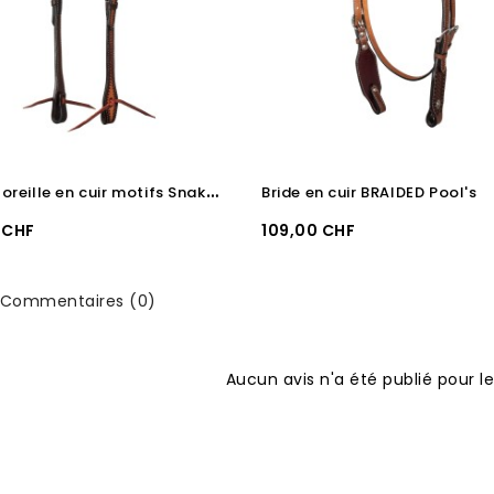
B
ride 1 oreille en cuir motifs Snake Pool's
Bride en cuir BRAIDED Pool's
Prix
 CHF
109,00 CHF
Commentaires (0)
Aucun avis n'a été publié pour 