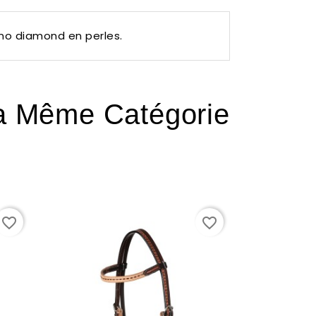
ano diamond en perles.
La Même Catégorie
favorite_border
favorite_border