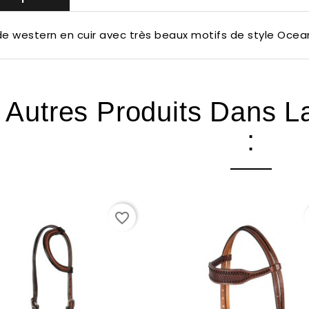
de western en cuir avec très beaux motifs de style Oce
 Autres Produits Dans 
:
favorite_border