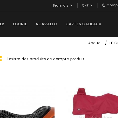
Compa


Français
CHF

ER
ECURIE
ACAVALLO
CARTES CADEAUX
Accueil
LE C
Il existe des produits de compte produit.