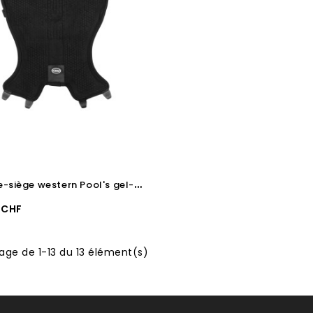
C
ouvre-siège western Pool's gel-in Dri-Lex 10 mm
 CHF
age de 1-13 du 13 élément(s)