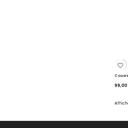
favorite_border
99,00
Affich