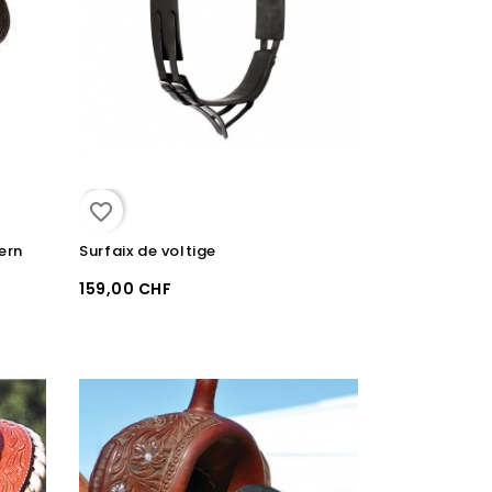
favorite_border
ern
Surfaix de voltige
159,00 CHF