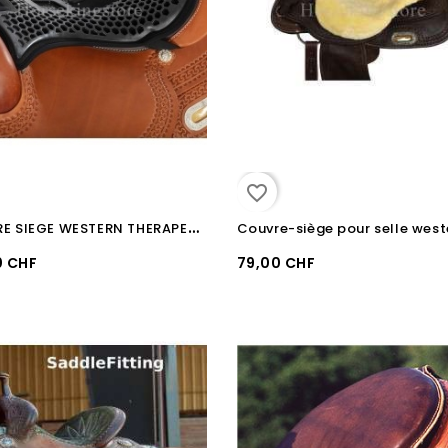
favorite_border
C
OUVRE SIEGE WESTERN THERAPEUTIQUE GEL ACAVALLO "ORTHO-COCCYX"
Couvre-siège pour selle west
0 CHF
79,00 CHF