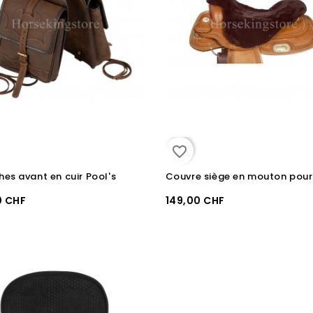
favorite_border
es avant en cuir Pool's
0 CHF
149,00 CHF