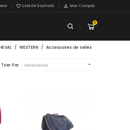
rer
Liste De Souhaits
Mon Compte


0
HEVAL
WESTERN
Accessoires de selles

Trier Par
Pertinence