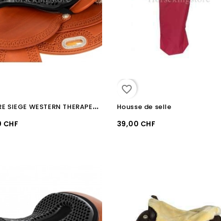
favorite_border
C
OUVRE SIEGE WESTERN THERAPEUTIQUE GEL ACAVALLO "ORTHO-PUBIS"
Housse de selle
0 CHF
39,00 CHF