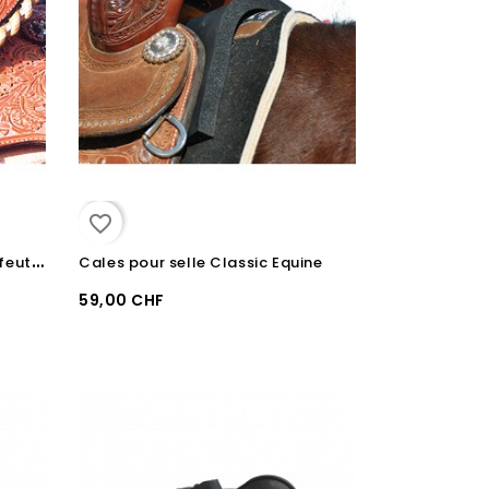
favorite_border
R
éducteur de siège en cuir et feutre Martin Saddlery
Cales pour selle Classic Equine
59,00 CHF