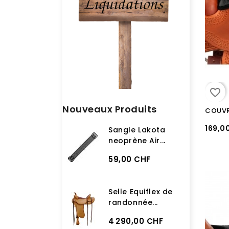
favorite_border
Nouveaux Produits
169,0
Sangle Lakota
neoprène Air...
59,00 CHF
Selle Equiflex de
randonnée...
4 290,00 CHF