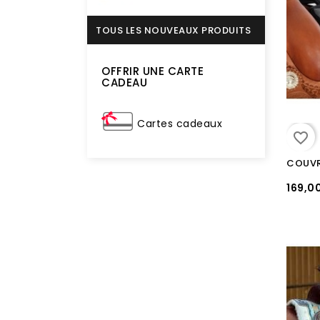
TOUS LES NOUVEAUX PRODUITS
OFFRIR UNE CARTE
CADEAU
Cartes cadeaux
favorite_border
169,0