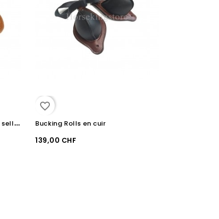
favorite_border
C
ouvre siège en mouton pour selle western
Bucking Rolls en cuir
139,00 CHF