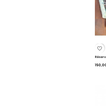
favorite_border
150,0