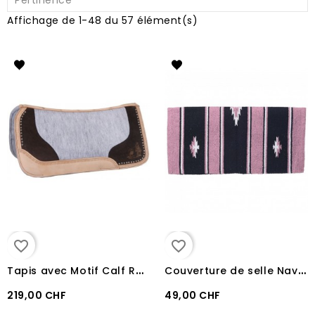
Pertinence
Affichage de 1-48 du 57 élément(s)
favorite_border
favorite_border
T
apis avec Motif Calf Roping
C
ouverture de selle Navajo Sierra
219,00 CHF
49,00 CHF