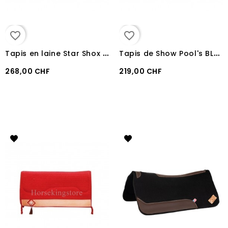
favorite_border
favorite_border
T
apis en laine Star Shox Pool's GREY BLUE
T
apis de Show Pool's BLACK
268,00 CHF
219,00 CHF