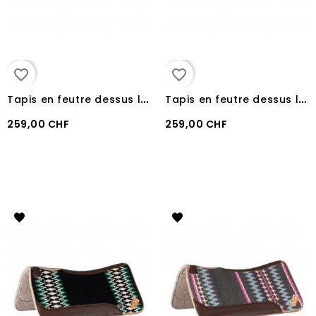
favorite_border
favorite_border
T
apis en feutre dessus laine Pool's BLACK/WHITE/RED
T
apis en feutre dessus laine Pool's BLACK/WHITE/PURPLE
259,00 CHF
259,00 CHF