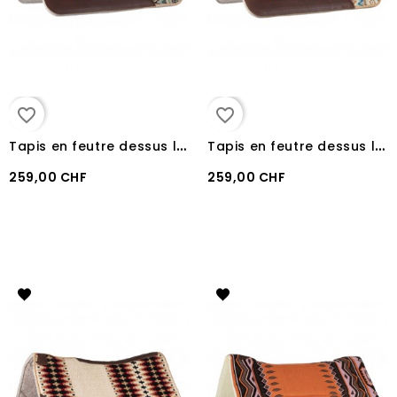
favorite_border
favorite_border
T
apis en feutre dessus laine Pool's LIGHT GREEN/GREY
T
apis en feutre dessus laine Pool's BLUE/BEIGE
259,00 CHF
259,00 CHF