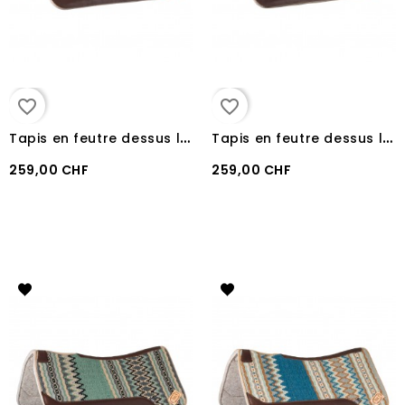
favorite_border
favorite_border
T
apis en feutre dessus laine Pool's BLACK/WHITE/GREEN
T
apis en feutre dessus laine Pool's GREY/PINK
259,00 CHF
259,00 CHF