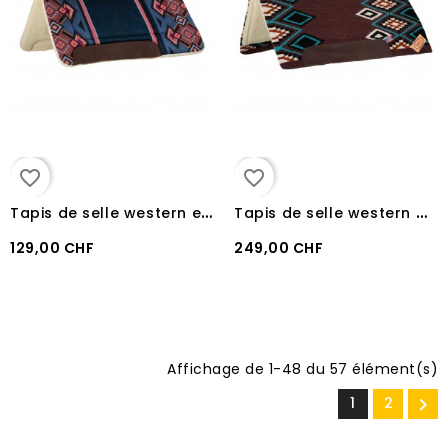
favorite_border
favorite_border
T
apis de selle western en laine synthétique pool's DARK BLUE/NAVY
T
apis de selle western anatomique en laine pool's WINE/TURQUOISE
129,00 CHF
249,00 CHF
Affichage de 1-48 du 57 élément(s)
1
2
