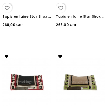
favorite_border
favorite_border
T
apis en laine Star Shox Pool's Rose
T
apis en laine Star Shox Pool's LIGHT BLUE BLACK
268,00 CHF
268,00 CHF