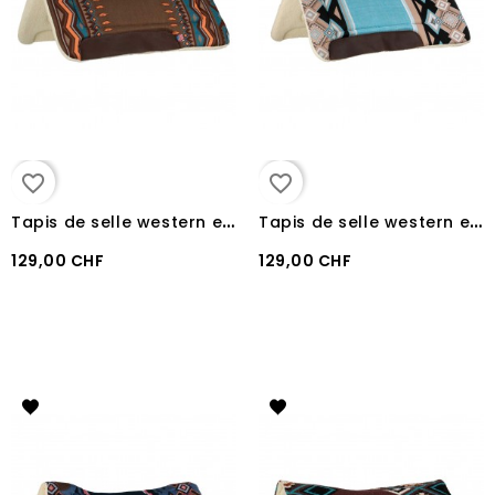
favorite_border
favorite_border
T
apis de selle western en laine synthétique pool's BROWN/ORANGE
T
apis de selle western en laine synthétique pool's LIGHT BLUE/BLACK
129,00 CHF
129,00 CHF