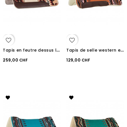
favorite_border
favorite_border
T
apis en feutre dessus laine Pool's BEIGE/RED
T
apis de selle western en laine synthétique pool's ORANGE/BROWN
259,00 CHF
129,00 CHF