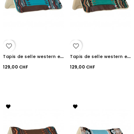
favorite_border
favorite_border
T
apis de selle western en laine synthétique pool's SKY BLUE/RED
T
apis de selle western en laine synthétique pool's TURQUOISE/ORANGE
129,00 CHF
129,00 CHF