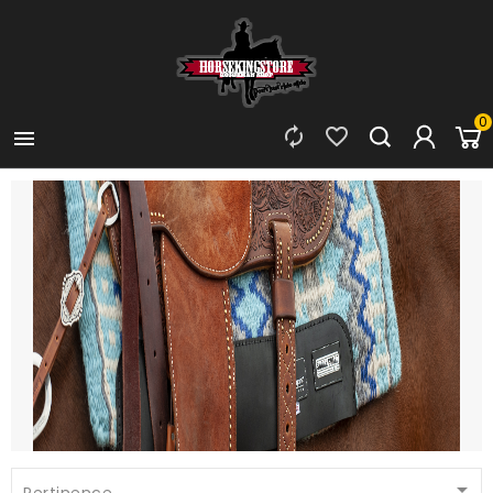
0



