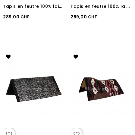
T
apis en feutre 100% laine + Néoprène Pool's Lime
T
apis en feutre 100% laine + Néoprène Pool's Turquoise
289,00 CHF
289,00 CHF
favorite_border
favorite_border