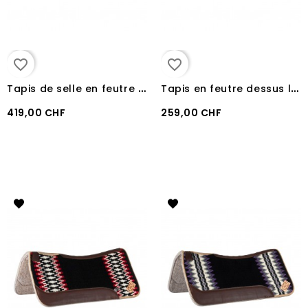
favorite_border
favorite_border
T
apis de selle en feutre western Pool's
T
apis en feutre dessus laine Pool's BLACK/WHITE/LIGHT BLUE
419,00 CHF
259,00 CHF