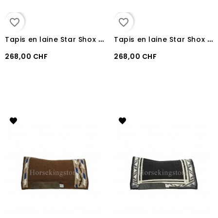
favorite_border
favorite_border
T
apis en laine Star Shox Pool's RED BLACK
T
apis en laine Star Shox Pool's LIME SAND
268,00 CHF
268,00 CHF