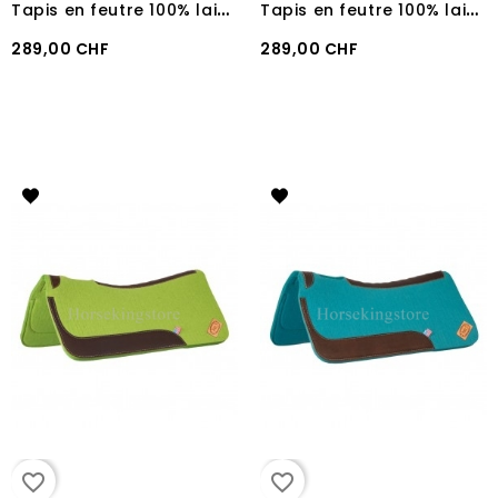
T
apis en feutre 100% laine + Néoprène Pool's Pink
T
apis en feutre 100% laine + Néoprène Pool's Orange
289,00 CHF
289,00 CHF
favorite_border
favorite_border