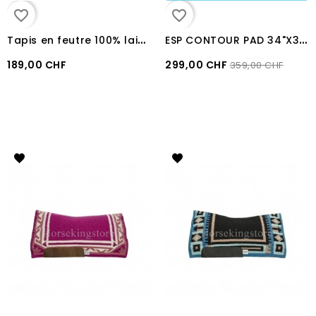
favorite_border
favorite_border
T
apis en feutre 100% laine insert Neoprene Pool's
E
SP CONTOUR PAD 34"X38" Classic Equine BURGUNDY / GREY
189,00 CHF
299,00 CHF
359,00 CHF