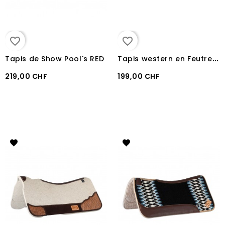
favorite_border
favorite_border
T
apis western en Feutre/Neoprene/ Feutre Pool's
Tapis de Show Pool's RED
219,00 CHF
199,00 CHF