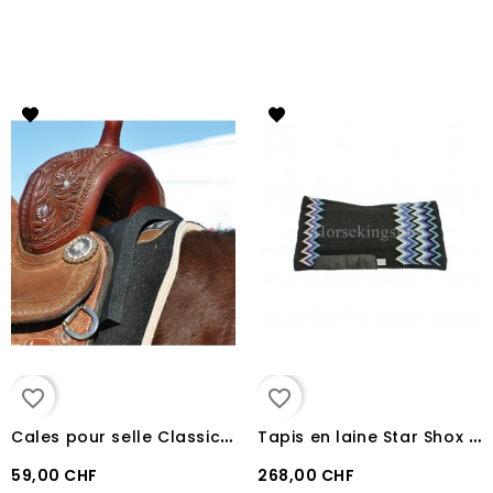
favorite_border
favorite_border
C
ales pour selle Classic Equine
T
apis en laine Star Shox Pool's Noir bleu clair mauve
59,00 CHF
268,00 CHF