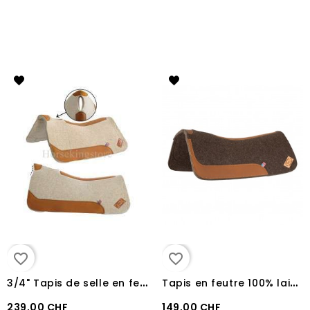
favorite_border
favorite_border
3
/4" Tapis de selle en feutre 100% laine Pool's
T
apis en feutre 100% laine Pool's
239,00 CHF
149,00 CHF