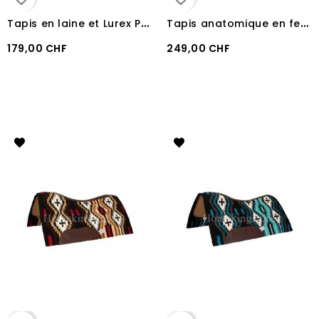
T
apis en laine et Lurex Pool's 34X36
T
apis anatomique en feutre et 100% laine Pool's Red/Black
179,00 CHF
249,00 CHF