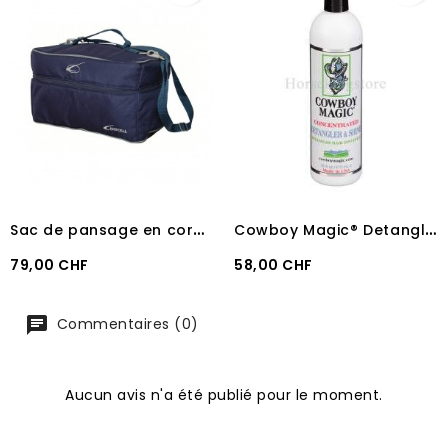
S
ac de pansage en cordura Lamicell
C
owboy Magic® Detangler & Shine 473 ml
Prix
Prix
79,00 CHF
58,00 CHF
Commentaires (0)
Aucun avis n'a été publié pour le moment.