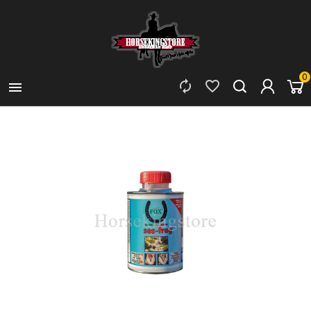
0


