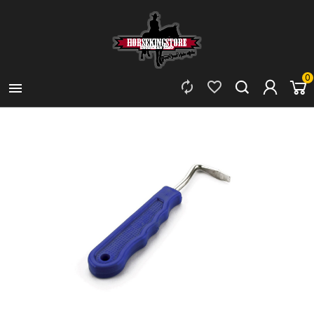
0


