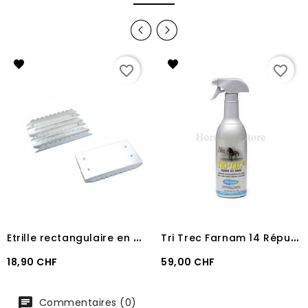
favorite_border
favorite_border
E
trille rectangulaire en aluminium
T
ri Trec Farnam 14 Répulsif puissant anti-insectes 600 ml
Prix
Prix
18,90 CHF
59,00 CHF
Commentaires (0)