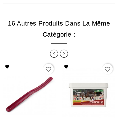
16 Autres Produits Dans La Même
Catégorie :
favorite_border
favorite_border