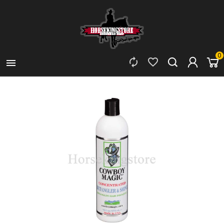
0


