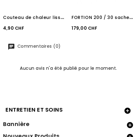
C
outeau de chaleur lisse en plastique
F
ORTION 200 / 30 sachets de 220 GR UNIKA
Prix
Prix
4,90 CHF
179,00 CHF
Commentaires (0)
Aucun avis n'a été publié pour le moment.
ENTRETIEN ET SOINS

Bannière

Nouveaux Produits
