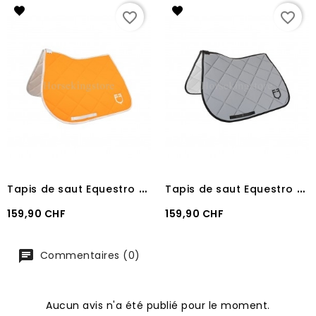
favorite_border
favorite_border
T
apis de saut Equestro GP MODEL ORANGE/WHITE
T
apis de saut Equestro GP MODEL GREY/BLACK
Prix
Prix
159,90 CHF
159,90 CHF
Commentaires (0)
Aucun avis n'a été publié pour le moment.