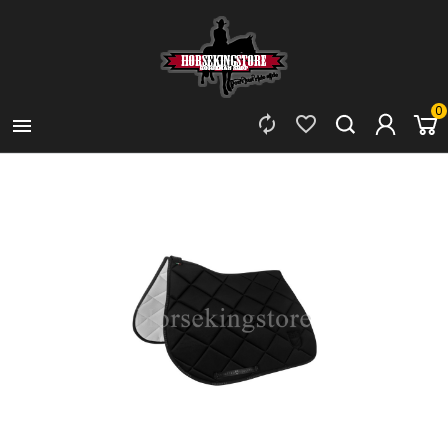
0


