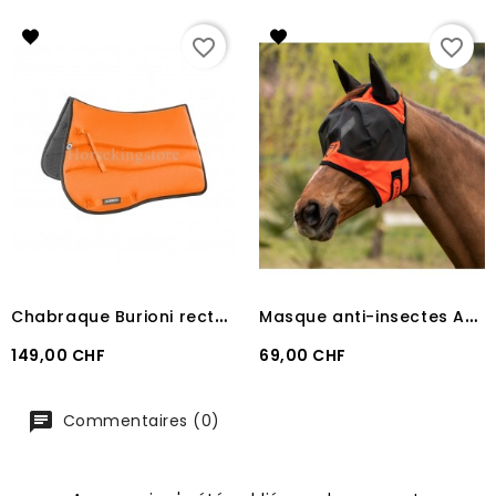
favorite_border
favorite_border
C
habraque Burioni rectangulaire Sympa + TexTech Orange
M
asque anti-insectes Anti UV Equestro GRENADINE
Prix
Prix
149,00 CHF
69,00 CHF
Commentaires (0)