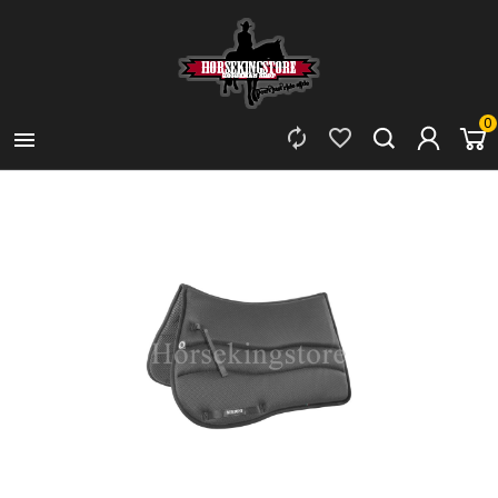
0


