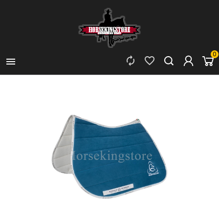
0


