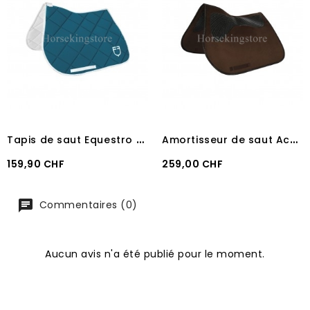
T
apis de saut Equestro GP MODEL PETROL/WHITE
A
mortisseur de saut Acavallo Twin Sided Gel
Prix
Prix
159,90 CHF
259,00 CHF
Commentaires (0)
Aucun avis n'a été publié pour le moment.