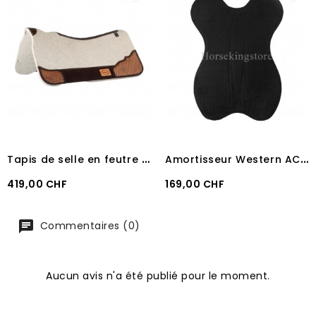
T
apis de selle en feutre western Pool's
A
mortisseur Western ACAVALLO THERAPEUTIC SOFT GEL PAD WITH DRI-LEX
Prix
Prix
419,00 CHF
169,00 CHF
Commentaires (0)
Aucun avis n'a été publié pour le moment.