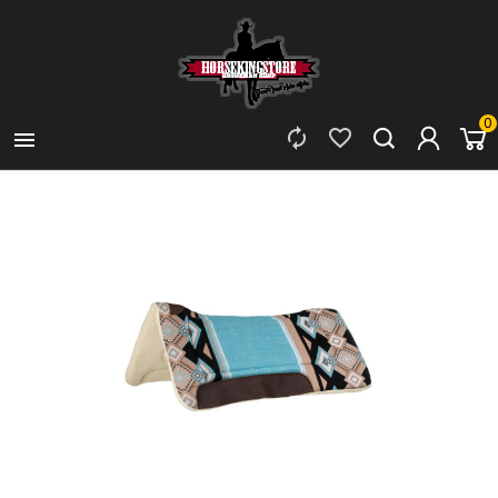
0


