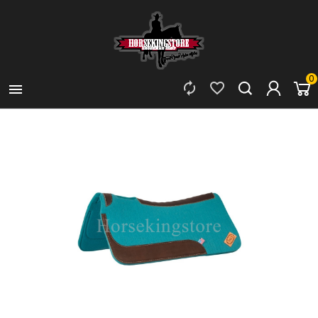
0


