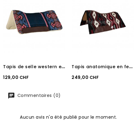
T
apis de selle western en laine synthétique pool's DARK BLUE/NAVY
T
apis anatomique en feutre et 100% laine Pool's Red/Black
Prix
Prix
129,00 CHF
249,00 CHF
Commentaires (0)
Aucun avis n'a été publié pour le moment.