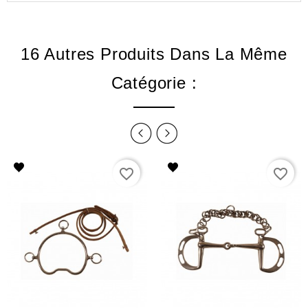
16 Autres Produits Dans La Même
Catégorie :
favorite_border
favorite_border