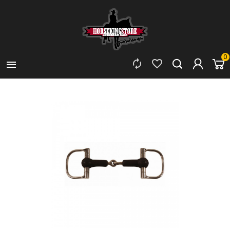
0


