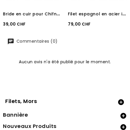
B
ride en cuir pour Chifney ou anti-cabreur
F
ilet espagnol en acier inoxydable 13 mm
Prix
Prix
39,00 CHF
79,00 CHF
Commentaires (0)
Aucun avis n'a été publié pour le moment.
Filets, Mors

Bannière

Nouveaux Produits
