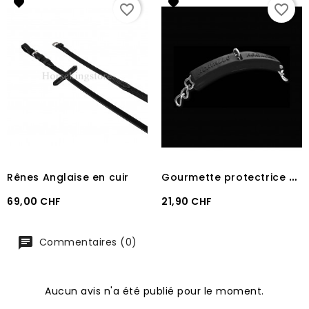
favorite_border
favorite_border
G
ourmette protectrice en gel Acavallo
Rênes Anglaise en cuir
Prix
Prix
69,00 CHF
21,90 CHF
Commentaires (0)
Aucun avis n'a été publié pour le moment.