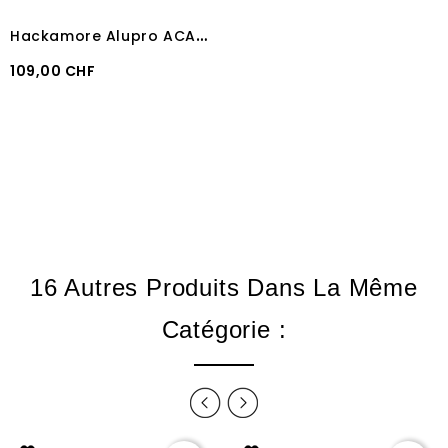
H
ackamore Alupro ACAVALLO
Prix
109,00 CHF
16 Autres Produits Dans La Même
Catégorie :