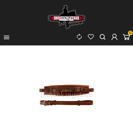
0


