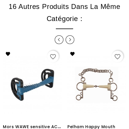
16 Autres Produits Dans La Même
Catégorie :
favorite_border
favorite_border
M
ors WAWE sensitive ACAVALLO
Pelham Happy Mouth