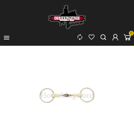
0


