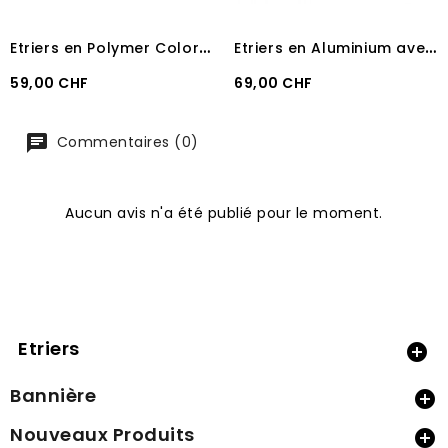
E
triers en Polymer Colorés
E
triers en Aluminium avec cage Navy
Prix
Prix
59,00 CHF
69,00 CHF
Commentaires (0)
Aucun avis n'a été publié pour le moment.
Etriers

Bannière

Nouveaux Produits
