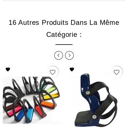
16 Autres Produits Dans La Même
Catégorie :
favorite_border
favorite_border