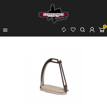
0


