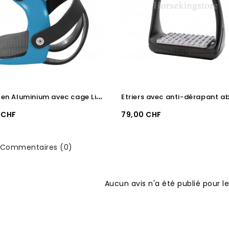
E
triers en Aluminium avec cage Light Bleu
Prix
 CHF
79,00 CHF
Commentaires (0)
Aucun avis n'a été publié pour 