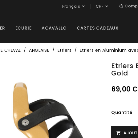
Compa


Français
CHF

ER
ECURIE
ACAVALLO
CARTES CADEAUX
LE CHEVAL
ANGLAISE
Etriers
Etriers en Aluminium ave
Etrier
Gold
69,00 
Quantité
AJOUTE
