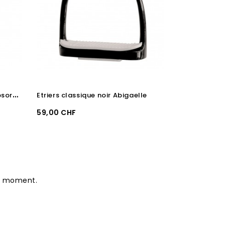
E
triers avec anti-dérapant absorbeur de choc colorés à choix Alexandra
Etriers classique noir Abigaelle
Prix
Prix
59,00 CHF
19,90 CHF
le moment.