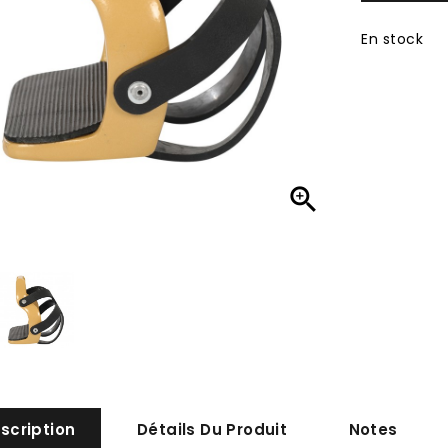
En stock

scription
Détails Du Produit
Notes