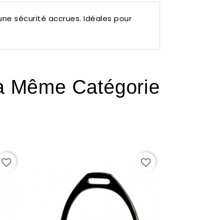
 une sécurité accrues.
Idéales pour
La Même Catégorie
favorite_border
favorite_border