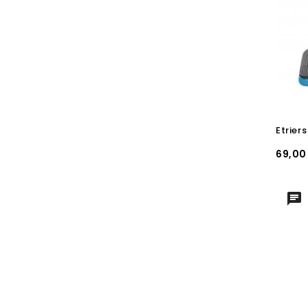
Prix
69,00