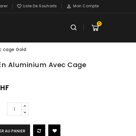
rer
Liste De Souhaits
Mon Compte


0
c cage Gold
s En Aluminium Avec Cage
CHF
R AU PANIER