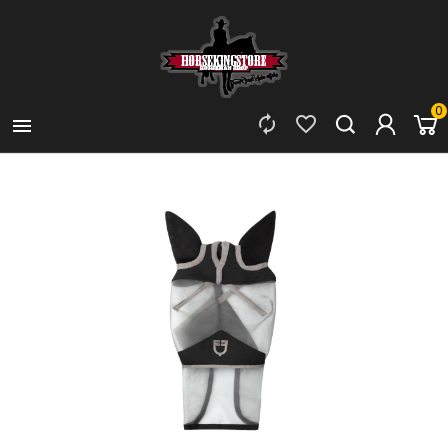
0


