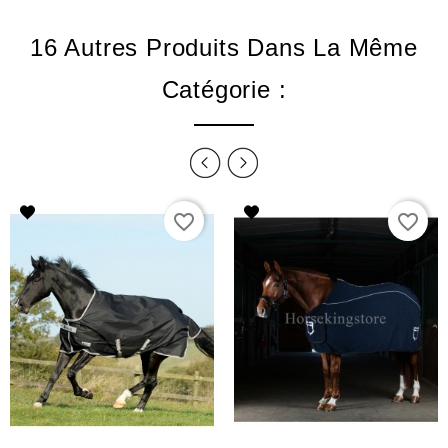
16 Autres Produits Dans La Même
Catégorie :
favorite_border
favorite_border