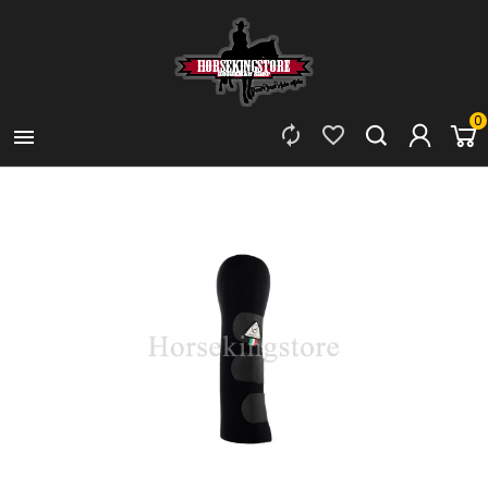
0


