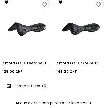
favorite_border
favorite_border
A
mortisseur Therapeutic Soft Gel Pad Acavallo
A
mortisseur ACAVALLO THERAPEUTIC SOFT GEL PAD WITH DRI-LEX
Prix
Prix
139,00 CHF
149,00 CHF
Commentaires (0)
Aucun avis n'a été publié pour le moment.