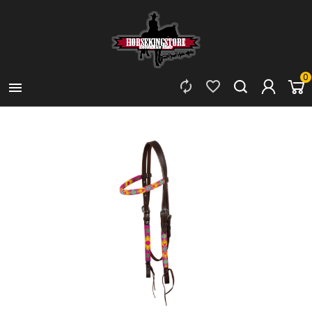
0


