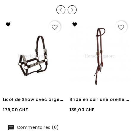
favorite_border
favorite_border
L
icol de Show avec argent 935 Pool's
B
ride en cuir une oreille Quick Change Professional's choice
Prix
Prix
179,00 CHF
139,00 CHF
Commentaires (0)