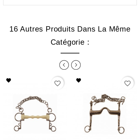
16 Autres Produits Dans La Même
Catégorie :
favorite_border
favorite_border