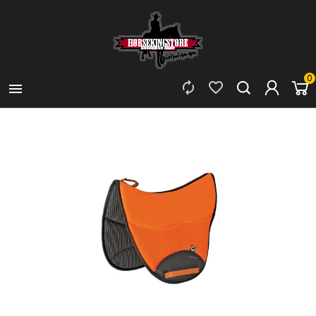
0


