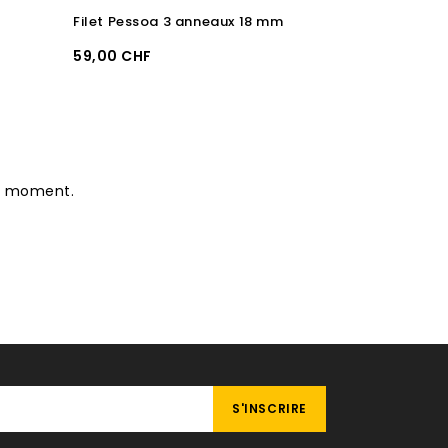
Filet Pessoa 3 anneaux 18 mm
Prix
Prix
59,00 CHF
69,00 CHF
le moment.