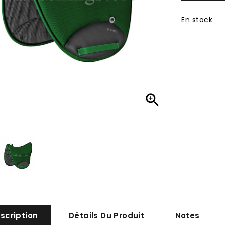
En stock

scription
Détails Du Produit
Notes