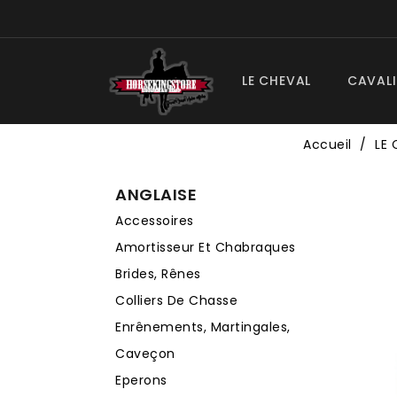
LE CHEVAL
CAVALI
Accueil
LE 
ANGLAISE
Accessoires
Amortisseur Et Chabraques
Brides, Rênes
Colliers De Chasse
Enrênements, Martingales,
Caveçon
Eperons