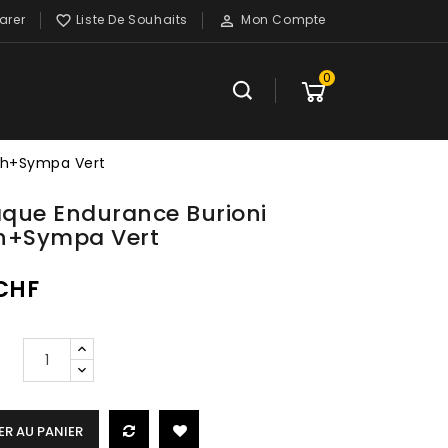
rer
Liste De Souhaits
Mon Compte


0
ch+Sympa Vert
que Endurance Burioni
h+Sympa Vert
 CHF
R AU PANIER