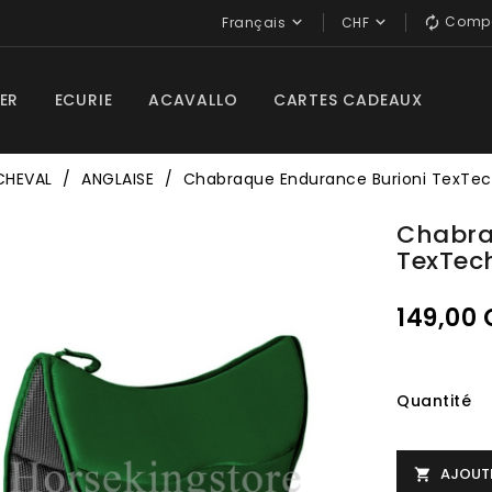
Compa


Français
CHF

ER
ECURIE
ACAVALLO
CARTES CADEAUX
CHEVAL
ANGLAISE
Chabraque Endurance Burioni TexTe
Chabra
TexTec
149,00
Quantité
AJOUTE
