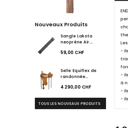
END
per
Nouveaux Produits
cha
the
Sangle Lakota
neoprène Air...
Les
- I
59,00 CHF
tra
for
Selle Equiflex de
- I
randonnée...
à n
4 290,00 CHF
- I
- I
TOUS LES NOUVEAUX PRODUITS