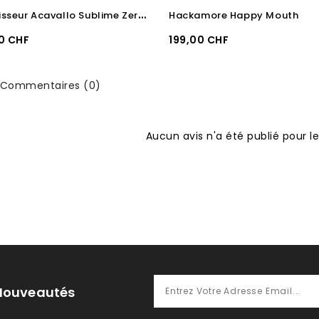
A
mortisseur Acavallo Sublime Zero Impact MF
Hackamore Happy Mouth
Prix
0 CHF
199,00 CHF
Commentaires (0)
Aucun avis n'a été publié pour 
 Nouveautés