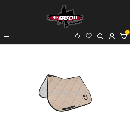
0


