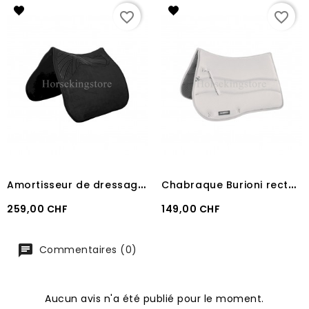
favorite_border
favorite_border
A
mortisseur de dressage Acavallo DS CW-CS twin sided gel grip
C
habraque Burioni rectangulaire Sympa + TexTech Blanc
Prix
Prix
259,00 CHF
149,00 CHF
Commentaires (0)
Aucun avis n'a été publié pour le moment.