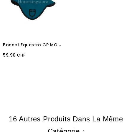
B
onnet Equestro GP MODEL Petrol
Prix
59,90 CHF
16 Autres Produits Dans La Même
Catégorie :