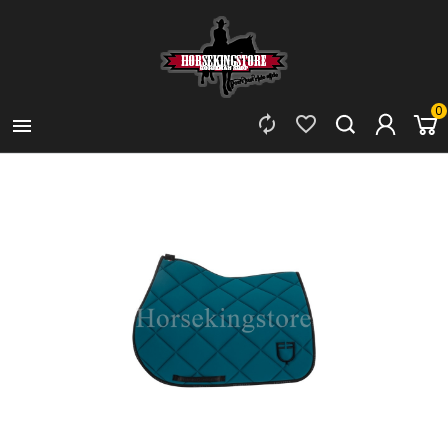
0


