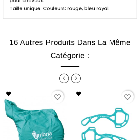
pour chevaux.
Taille unique.
Couleurs: rouge, bleu royal.
16 Autres Produits Dans La Même
Catégorie :
favorite_border
favorite_border