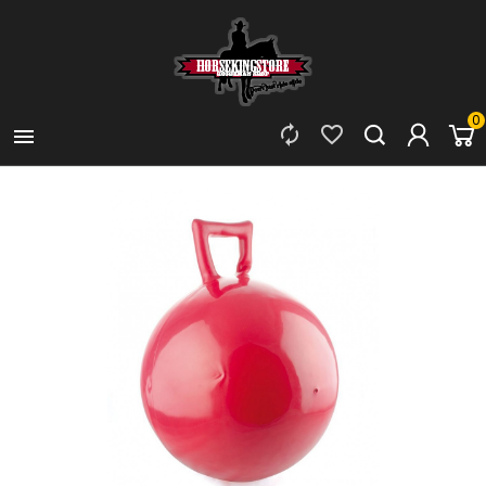
0


