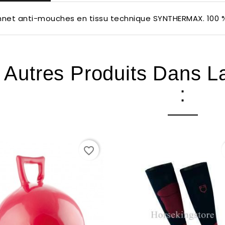
nnet
anti-mouches en
tissu technique
SYNTHERMAX. 100 %
 Autres Produits Dans 
:
favorite_border