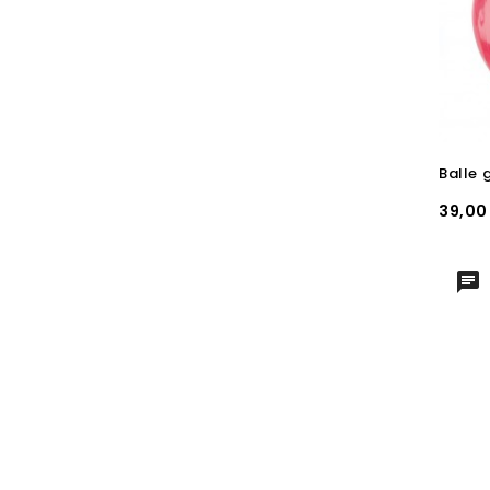
Prix
39,00