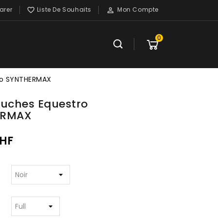
rer
Liste De Souhaits
Mon Compte


0
ro SYNTHERMAX
ouches Equestro
ERMAX
CHF