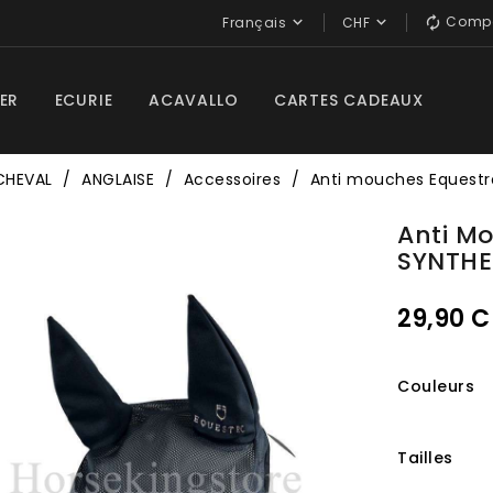
Compa


Français
CHF

ER
ECURIE
ACAVALLO
CARTES CADEAUX
CHEVAL
ANGLAISE
Accessoires
Anti mouches Equest
Anti M
SYNTH
29,90 
Couleurs
Tailles