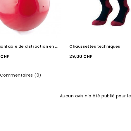
B
alle gonfable de distraction en caoutchouc
Chaussettes techniques
Prix
 CHF
29,00 CHF
Commentaires (0)
Aucun avis n'a été publié pour 