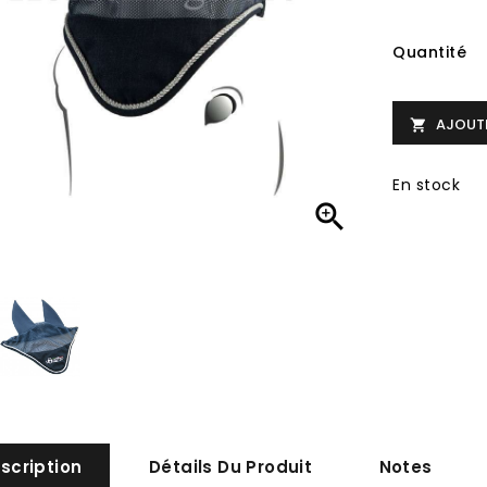
Quantité
AJOUTE

En stock

scription
Détails Du Produit
Notes