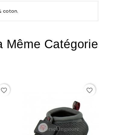
 coton.
La Même Catégorie
favorite_border
favorite_border