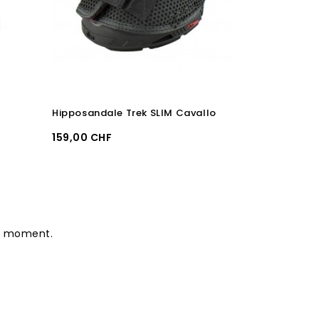
Hipposandale Trek SLIM Cavallo
Prix
Prix
159,00 CHF
169,00 CHF
le moment.