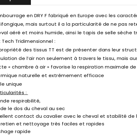
bourrage en DRY F fabriqué en Europe avec les caractéri
ifongique, mais surtout il a la particularité de ne pas rete
val aéré et moins humide, ainsi le tapis de selle sèche 
 Tech Tridimensionnel :
propriété des tissus TT est de présenter dans leur structu
culation de l’air non seulement à travers le tissu, mais auss
te « chambre à air » favorise la respiration maximale de
rmique naturelle et extrêmement efficace
lle unique
ticularités :
nde respirabilité,
de le dos du cheval au sec
ellent contact du cavalier avec le cheval et stabilité de l
retien et nettoyage très faciles et rapides
chage rapide