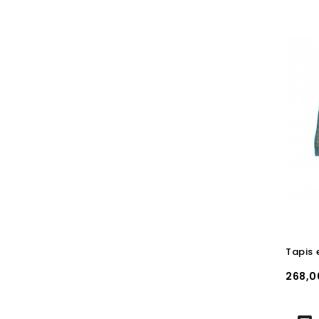
Prix
268,0