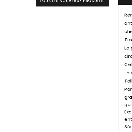
TOUS LES NOUVEAUX PRODUITS
Rem
ant
che
Tex
La 
cir
Cet
the
Tai
Par
gra
gar
Exc
ent
Sé