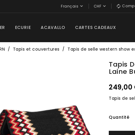
Compa


Français
CHF

ER
ECURIE
ACAVALLO
CARTES CADEAUX
RN
Tapis et couvertures
Tapis de selle western show e
Tapis D
Laine 
249,00
Tapis de sel
Quantité