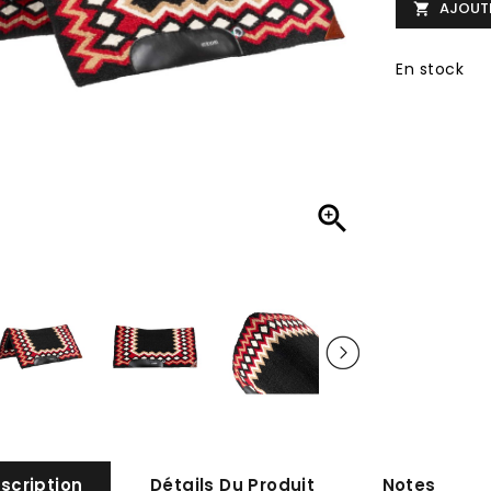
AJOUTE

En stock

scription
Détails Du Produit
Notes