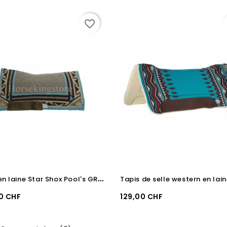
favorite_border
T
apis en laine Star Shox Pool's GREY BLUE
Prix
0 CHF
129,00 CHF