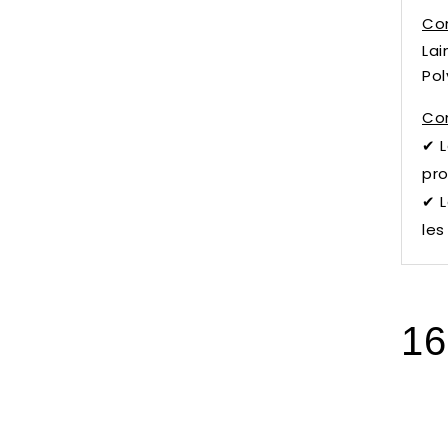
Com
Lai
Pol
Con
✔
L
pro
✔ L
les
16