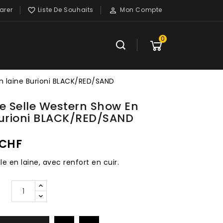
rer
Liste De Souhaits
Mon Compte


0
n laine Burioni BLACK/RED/SAND
e Selle Western Show En
Burioni BLACK/RED/SAND
 CHF
le en laine, avec renfort en cuir.