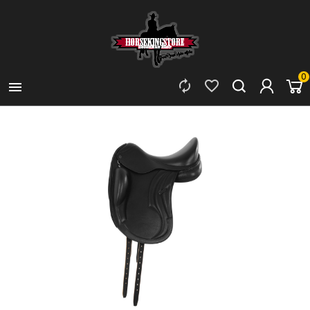
0


