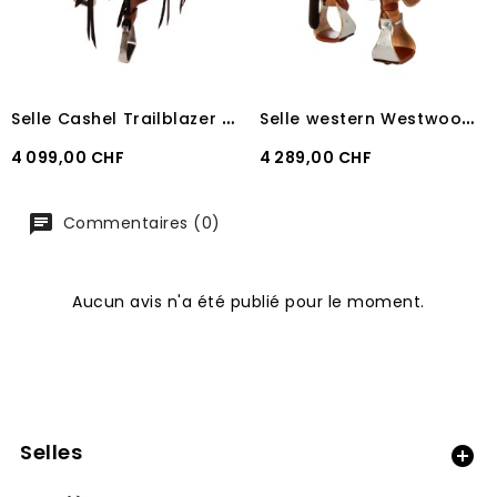
S
elle Cashel Trailblazer arçon Quarter Horse 6,5"
S
elle western Westwood Wade
Prix
Prix
4 099,00 CHF
4 289,00 CHF
Commentaires (0)
Aucun avis n'a été publié pour le moment.
Selles
