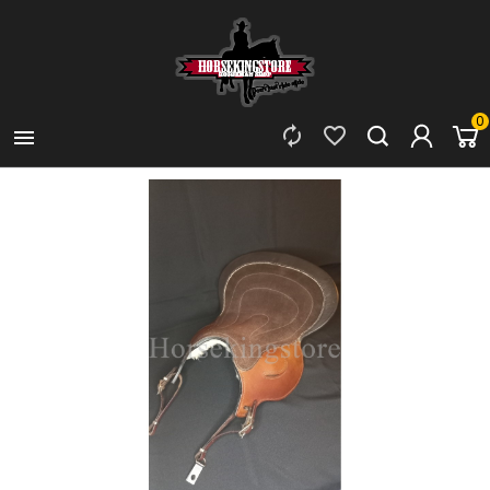
0


