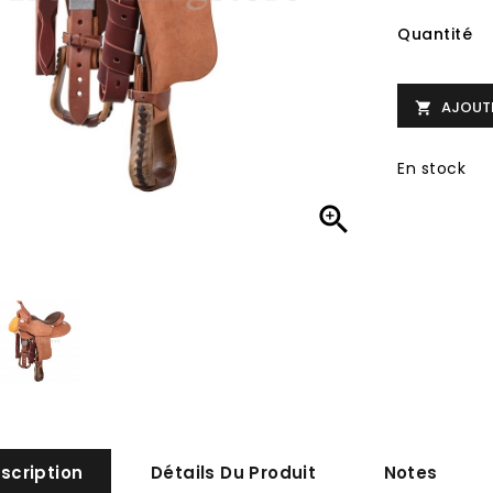
Quantité
AJOUTE

En stock

scription
Détails Du Produit
Notes