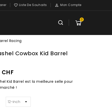
rer
Liste De Souhaits
Mon Compte


0
arrel Racing
ashel Cowbox Kid Barrel
0 CHF
hel Kid Barrel est la meilleure selle pour
 marché !