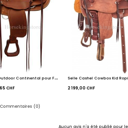
S
elle Outdoor Continental pour FM ou Haflinger
Selle Cashel Cowbox Kid Rop
Prix
,65 CHF
2 199,00 CHF
Commentaires (0)
Aucun avis n'a été publié pour 