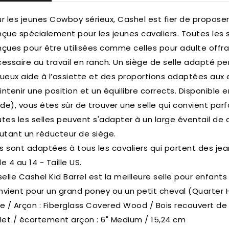
r les jeunes Cowboy sérieux, Cashel est fier de proposer
çue spécialement pour les jeunes cavaliers. Toutes les 
çues pour être utilisées comme celles pour adulte offran
essaire au travail en ranch. Un siège de selle adapté pe
ueux aide à l’assiette et des proportions adaptées aux e
ntenir une position et un équilibre corrects. Disponible e
e), vous êtes sûr de trouver une selle qui convient pa
tes les selles peuvent s'adapter à un large éventail de c
utant un réducteur de siège.
es sont adaptées à tous les cavaliers qui portent des jea
lle 4 au 14 - Taille US.
selle Cashel Kid Barrel est la meilleure selle pour enfant
vient pour un grand poney ou un petit cheval (Quarter 
e / Arçon : Fiberglass Covered Wood / Bois recouvert de 
let / écartement arçon : 6" Medium / 15,24 cm