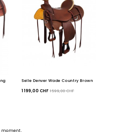
ing
Selle Denver Wade Country Brown
Selle Pullma
Prix
Prix
Prix
1 199,00 CHF
5 200,00 C
1 599,00 CHF
recommandé
le moment.