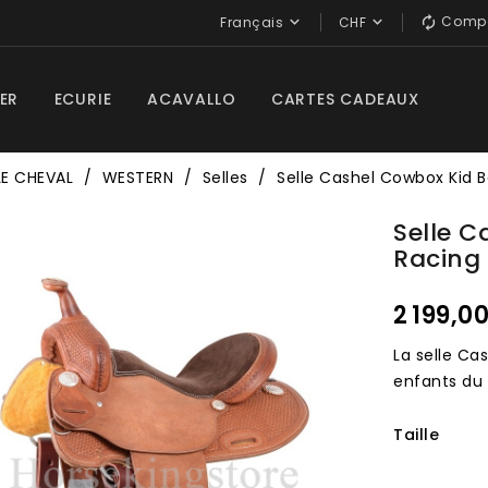
Compa


Français
CHF

ER
ECURIE
ACAVALLO
CARTES CADEAUX
LE CHEVAL
WESTERN
Selles
Selle Cashel Cowbox Kid B
Selle C
Racing
2 199,0
La selle Cas
enfants du
Taille