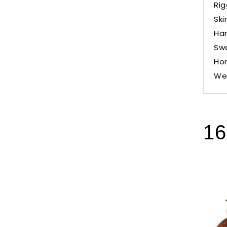
Rig
Ski
Har
Swe
Hor
Wei
16