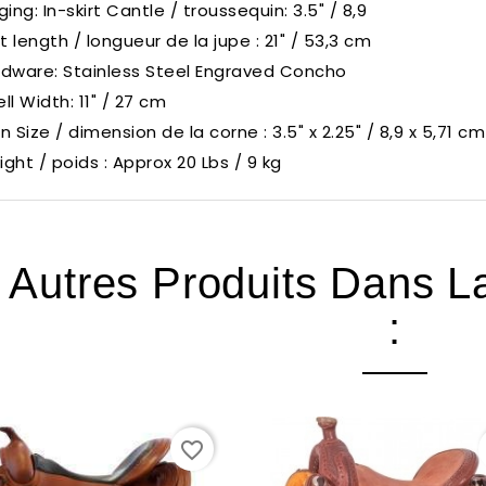
ging: In-skirt Cantle / troussequin: 3.5" / 8,9
rt length / longueur de la jupe : 21" / 53,3 cm
dware: Stainless Steel Engraved Concho
ll Width: 11" / 27 cm
n Size / dimension de la corne : 3.5" x 2.25" / 8,9 x 5,71 cm
ght / poids : Approx 20 Lbs / 9 kg
 Autres Produits Dans 
:
favorite_border