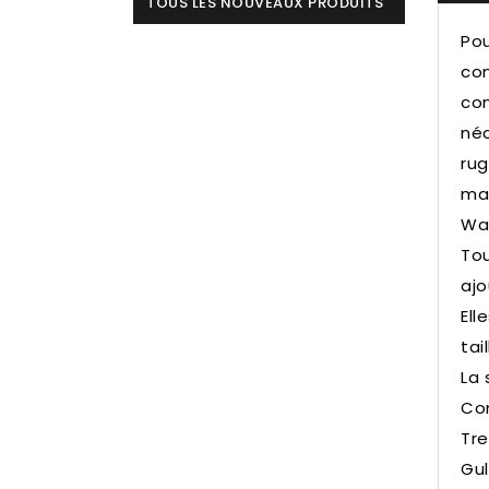
TOUS LES NOUVEAUX PRODUITS
Pou
con
con
néc
rug
mai
Wad
Tou
ajo
Ell
tai
La 
Con
Tre
Gul