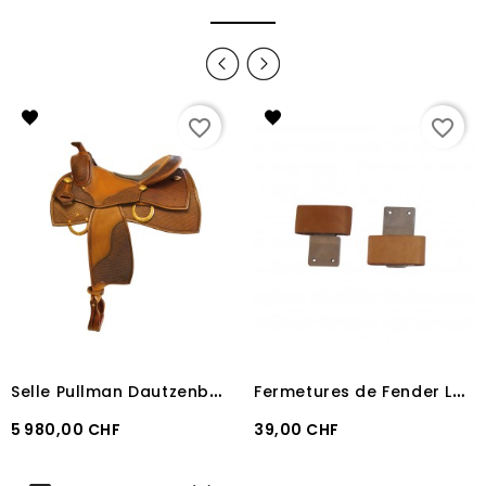
favorite_border
favorite_border
S
elle Pullman Dautzenberg Performer
F
ermetures de Fender Lakota Small
Prix
Prix
5 980,00 CHF
39,00 CHF