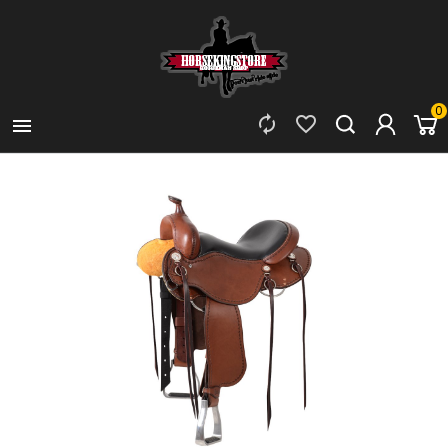
0


