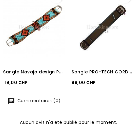
S
angle Navajo design Pools
S
angle PRO-TECH CORDURA/NEOPRENE avec Snuggit
Prix
Prix
119,00 CHF
99,00 CHF
Commentaires (0)
Aucun avis n'a été publié pour le moment.