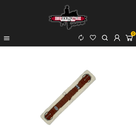
0


