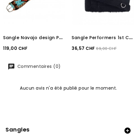
S
angle Navajo design Pools
S
angle Performers 1st Choice Poney 30"
Prix
Prix
Prix
119,00 CHF
36,57 CHF
69,00 CHF
recommandé
Commentaires (0)
Aucun avis n'a été publié pour le moment.
Sangles
