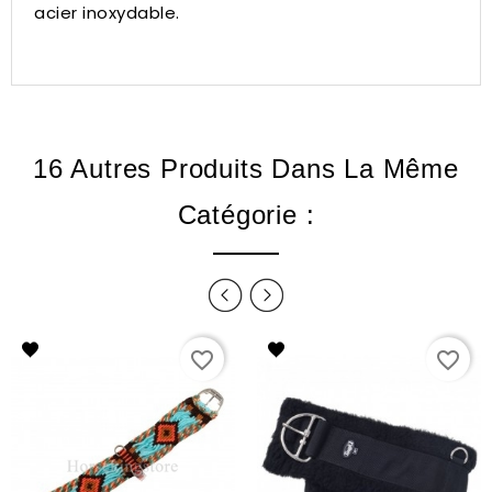
acier inoxydable.
16 Autres Produits Dans La Même
Catégorie :
favorite_border
favorite_border