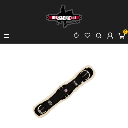
0


