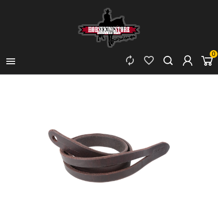
0


