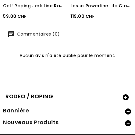
C
alf Roping Jerk Line Rattler 5,20 m
L
asso Powerline Lite Classic Rope 30' 9m
Prix
Prix
59,00 CHF
119,00 CHF
Commentaires (0)
Aucun avis n'a été publié pour le moment.
RODEO / ROPING

Bannière

Nouveaux Produits
