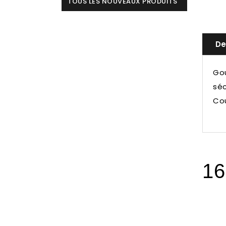
TOUS LES NOUVEAUX PRODUITS
De
Go
séc
Cou
16