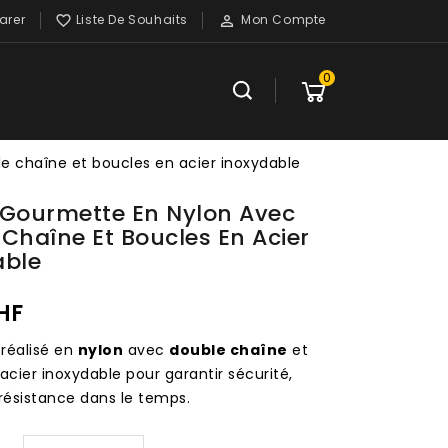
rer
Liste De Souhaits
Mon Compte


0
e chaîne et boucles en acier inoxydable
 Gourmette En Nylon Avec
Chaîne Et Boucles En Acier
able
HF
réalisé en
nylon
avec
double chaîne
et
acier inoxydable pour garantir sécurité,
t résistance dans le temps.