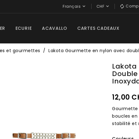
Compa


Français
CHF

ER
ECURIE
ACAVALLO
CARTES CADEAUX
es et gourmettes
Lakota Gourmette en nylon avec doubl
Lakota
Double 
Inoxyd
12,00 C
Gourmette
boucles en 
stabilité e
Couleurs