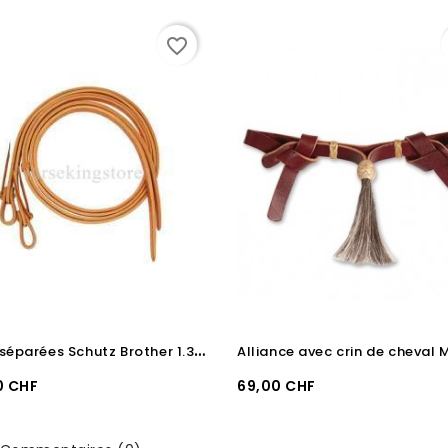
favorite_border
R
ênes séparées Schutz Brother 1.3 cm
Prix
0 CHF
69,00 CHF