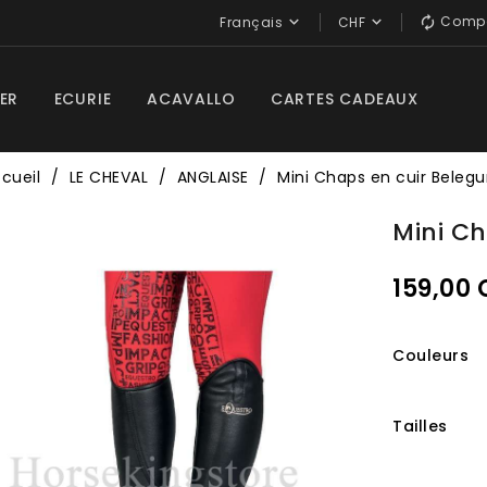
Compa


Français
CHF

ER
ECURIE
ACAVALLO
CARTES CADEAUX
cueil
LE CHEVAL
ANGLAISE
Mini Chaps en cuir Beleg
Mini C
159,00
Couleurs
Tailles