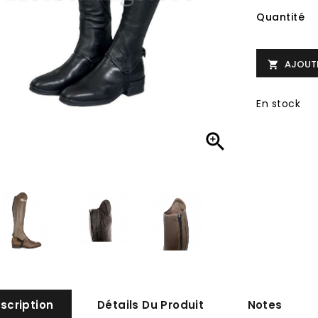
Quantité
AJOUTE

En stock

scription
Détails Du Produit
Notes