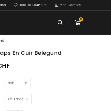
rer
Liste De Souhaits
Mon Compte


0
und
haps En Cuir Belegund
 CHF