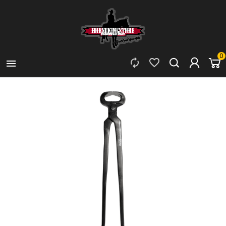
0


