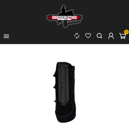
0


