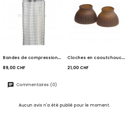
B
andes de compression Gel Acavallo
C
loches en caoutchouc transparent
Prix
Prix
89,00 CHF
21,00 CHF
Commentaires (0)
Aucun avis n'a été publié pour le moment.