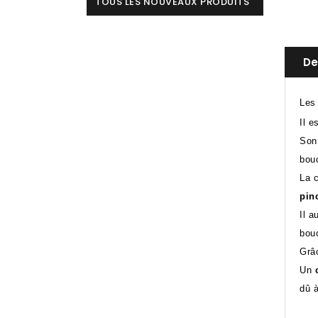
TOUS LES NOUVEAUX PRODUITS
De
Les
Il e
Son
bou
La 
pin
Il a
bou
Grâc
Un
dû à