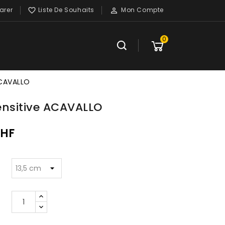
rer
Liste De Souhaits
Mon Compte


0
ACAVALLO
ensitive ACAVALLO
CHF