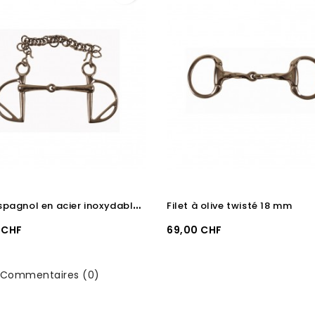
F
ilet espagnol en acier inoxydable 16 mm
Filet à olive twisté 18 mm
Prix
 CHF
69,00 CHF
Commentaires (0)