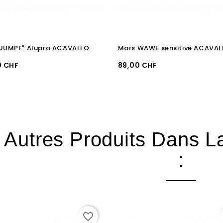
"JUMPE" Alupro ACAVALLO
Mors WAWE sensitive ACAVAL
Prix
0 CHF
89,00 CHF
 Autres Produits Dans 
:
favorite_border