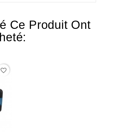
té Ce Produit Ont
heté:
favorite_border