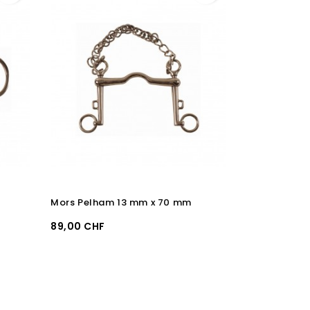
Mors Pelham 13 mm x 70 mm
Filet simple
Prix
Prix
89,00 CHF
139,00 CHF