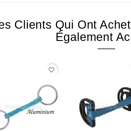
es Clients Qui Ont Ache
Également Ac
favorite_border