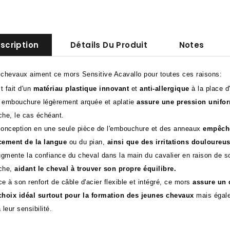
scription
Détails Du Produit
Notes
 chevaux aiment ce mors Sensitive Acavallo pour toutes ces raisons:
st fait d'un
matériau plastique innovant
et
anti-allergique
à la place d'
 embouchure légèrement arquée et aplatie
assure une pression unifor
che, le cas échéant.
conception en une seule pièce de l'embouchure et des anneaux
empêche
cement de la langue
ou du pian,
ainsi que des irritations douloureu
ugmente la confiance du cheval dans la main du cavalier en raison de s
che,
aidant le cheval à trouver son propre équilibre.
e à son renfort de câble d'acier flexible et intégré, ce mors
assure un c
choix idéal surtout pour la formation des jeunes chevaux
mais égalem
 leur sensibilité.