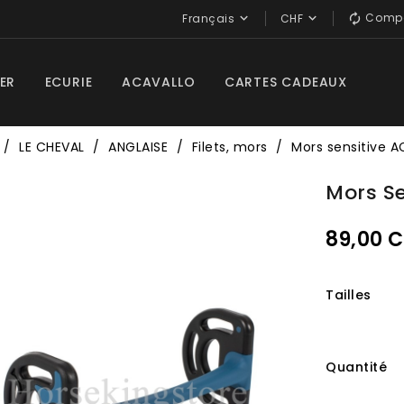
Compa


Français
CHF

ER
ECURIE
ACAVALLO
CARTES CADEAUX
LE CHEVAL
ANGLAISE
Filets, mors
Mors sensitive 
Mors S
89,00 
Tailles
Quantité