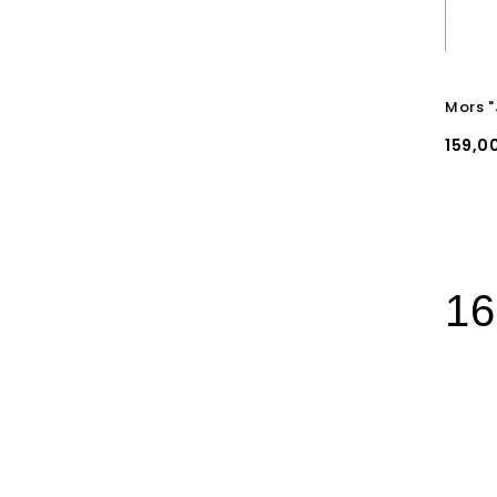
Mors 
Prix
159,0
16