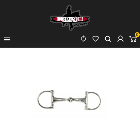
0


