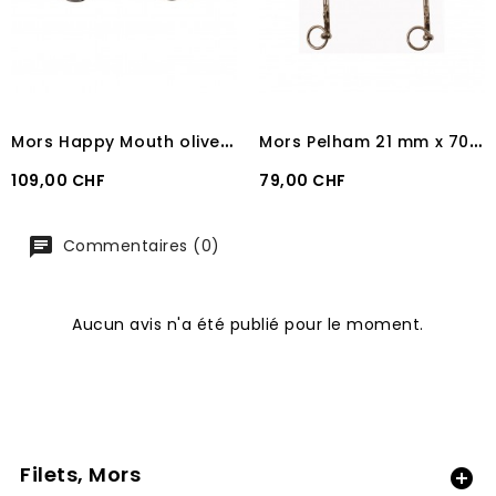
M
ors Happy Mouth olive droit
M
ors Pelham 21 mm x 70 mm
Prix
Prix
109,00 CHF
79,00 CHF
Commentaires (0)
Aucun avis n'a été publié pour le moment.
Filets, Mors
