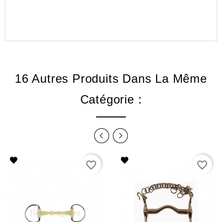
16 Autres Produits Dans La Même
Catégorie :
favorite_border
favorite_border