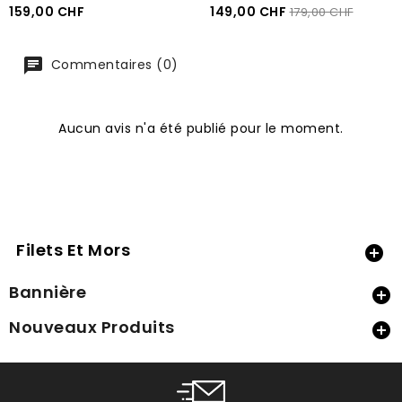
Prix
Prix
Prix
159,00 CHF
149,00 CHF
179,00 CHF
recommandé
Commentaires (0)
Aucun avis n'a été publié pour le moment.
Filets Et Mors

Bannière

Nouveaux Produits
