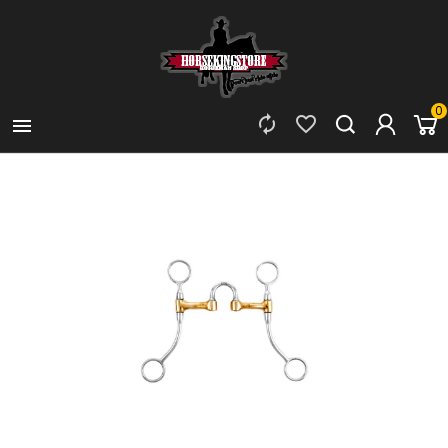
0


