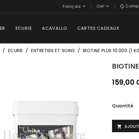
Compa


Français
CHF

ER
ECURIE
ACAVALLO
CARTES CADEAUX
ECURIE
ENTRETIEN ET SOINS
BIOTINE PLUS 10.000 (1 K
BIOTINE
159,00
Quantité
AJOUTE
