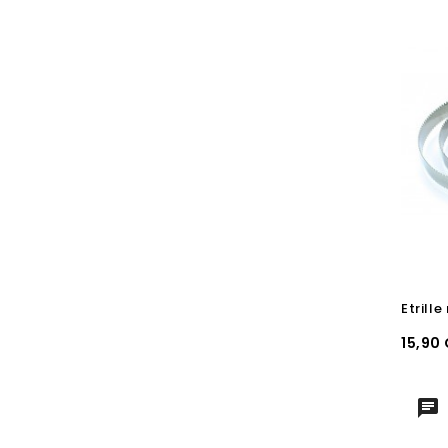
Etrill
Prix
15,90