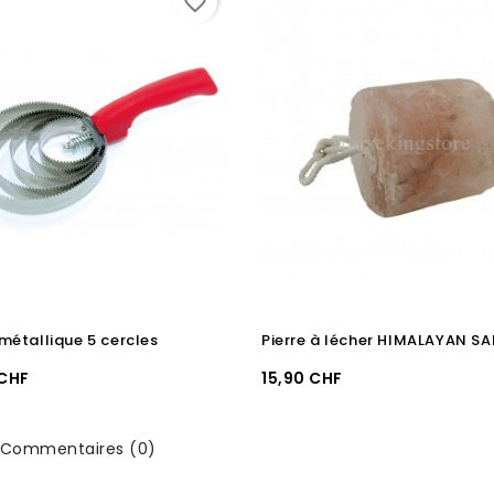
favorite_border
e métallique 5 cercles
Prix
 CHF
15,90 CHF
Commentaires (0)