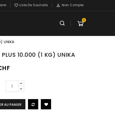
rer
Liste De Souhaits
Mon Compte


0
G) UNIKA
 PLUS 10.000 (1 KG) UNIKA
 CHF
R AU PANIER