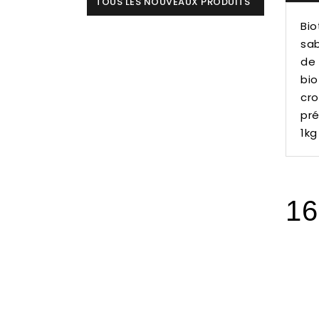
TOUS LES NOUVEAUX PRODUITS
Bio
sab
de 
bio
cro
pré
1kg
16