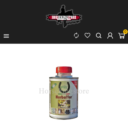
0


