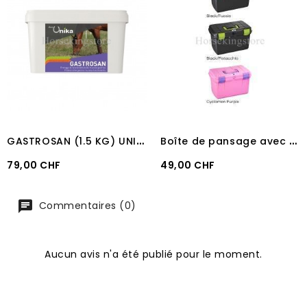
G
ASTROSAN (1.5 KG) UNIKA
B
oîte de pansage avec plateau Davy
Prix
Prix
79,00 CHF
49,00 CHF
Commentaires (0)
Aucun avis n'a été publié pour le moment.