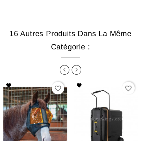
16 Autres Produits Dans La Même
Catégorie :
favorite_border
favorite_border