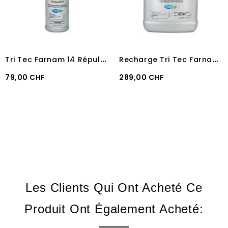
T
ri Tec Farnam 14 Répulsif puissant anti-insectes 946 ml
R
echarge Tri Tec Farnam 14 Répulsif puissant anti-insectes 3800 ml
Prix
Prix
79,00 CHF
289,00 CHF
Les Clients Qui Ont Acheté Ce
Produit Ont Également Acheté: