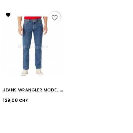
favorite_border
J
EANS WRANGLER MODEL "TEXAS STRETCH" WASH
Prix
129,00 CHF