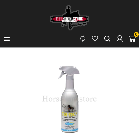
0


