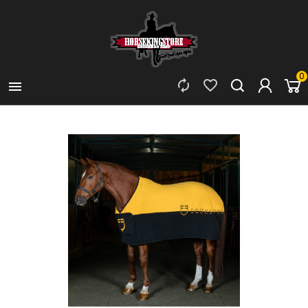
0


