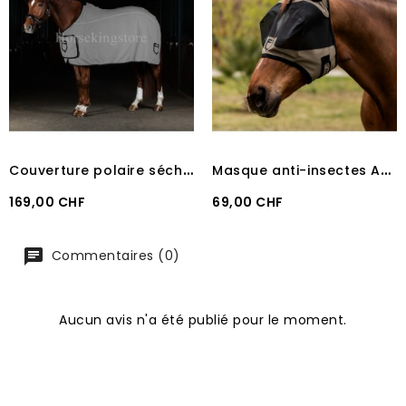
C
ouverture polaire séchante Equestro Grey
M
asque anti-insectes Anti UV Equestro WALNUT
Prix
Prix
169,00 CHF
69,00 CHF
Commentaires (0)
Aucun avis n'a été publié pour le moment.